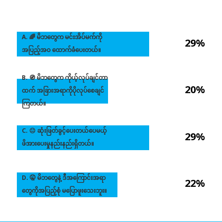
A. 🌈 မိဘတွေက မင်းအိပ်မက်ကို
29%
အပြည့်အဝ ထောက်ခံပေးတယ်။
B. 🧭 မိဘတွေက ကိုယ့်လုပ်ချင်တာ
20%
ထက် အခြားအရာကိုပိုလုပ်စေချင်
ကြတယ်။
C. 😐 ဆုံးဖြတ်ခွင့်ပေးတယ်ပေမယ့်
29%
ဖိအားပေးမှုနည်းနည်းရှိတယ်။
D. 🤫 မိဘတွေနဲ့ ဒီအကြောင်းအရာ
22%
တွေကိုအပြည့်စုံ မပြောဖူးသေးဘူး။