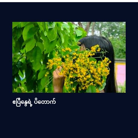
ဧပြီနွေရဲ့ ပိတောက်