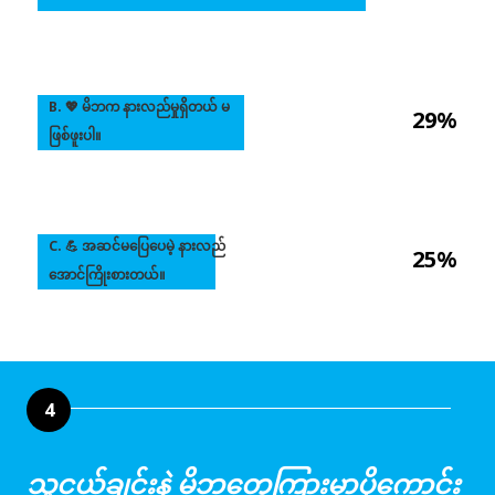
B. 💖 မိဘက နားလည်မှုရှိတယ် မ
29%
ဖြစ်ဖူးပါ။
C. 💪 အဆင်မပြေပေမဲ့ နားလည်
25%
အောင်ကြိုးစားတယ်။
4
သူငယ်ချင်းနဲ့ မိဘတွေကြားမှာပိုကောင်း