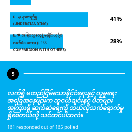
D. 🤝 နားလည်မှု
41%
(UNDERSTANDING)
E. 🧡 အခြားသူတွေနဲ့ မနှိုင်းယှဥ်ပဲ
28%
လက်ခံပေးတာ။ (LESS
COMPARISON WITH OTHERS)
5
လက်ရှိ မတည်ငြိမ်သောနိုင်ငံရေးနှင့် လူမှုရေး
အခြေအနေများက သူငယ်ချင်းနှင့် မိဘများ
အကြားရှိ ဆက်ဆံရေးကို ဘယ်လိုသက်ရောက်မှု
ရှိစေတယ်လို့ သင်ထင်ပါသလဲ။
161 responded out of 165 polled