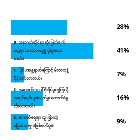
28%
B. အနာဂတ်ဆိုင်ရာ ဆုံးဖြတ်ချက်
41%
တွေမှာ သဘောမတူမှု ပိုများလာ
တယ်။
C. ပြင်ပအန္တရာယ်ကြောင့် မိသားစုနဲ့
7%
ပိုနီးကပ်လာတယ်။
D. အနာဂတ်အပေါ် စိုးရိမ်မှုတူကြလို့
16%
အချင်းချင်း နားလည်မှု၊ ထောက်ခံမှု
တိုးလာတယ်။
E. ဆက်ဆံရေးမှာ ထူးခြားတဲ့
9%
ပြောင်းလဲမှု မဖြစ်ပေါ်ဘူး။