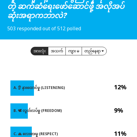
တဲ့ ဆက်ဆံရေးဖော်ဆောင်ဖို့ အလိုအပ်
ဆုံးအရာကဘာလဲ?
503 responded out of 512 polled
အားလုံး
အသက်
ကျား မ
တည်နေရာ
12%
A. 👂 နားထောင်မှု (LISTENING)
9%
B. 🕊️ လွတ်လပ်မှု (FREEDOM)
11%
C. 🙏 လေးစားမှု (RESPECT)