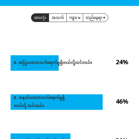
အားလုံး
အသက်
ကျား မ
တည်နေရာ
24%
A. အပြုသဘောသက်ရောက်မှုရှိတယ်လို့ထင်တယ်။
B. အနုတ်သဘောသက်ရောက်မှုရှိ
46%
တယ်လို့ ထင်တယ်။