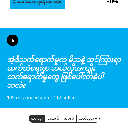
30%
C. မသက်ရောက်ဘူးလို့ ထင်တယ်။
6
အဲ့ဒီသက်ရောက်မှုက မိဘနဲ့ သင်ကြားရာ
ဆက်ဆံရေးမှာ ဘယ်လိုအကျိုး
သက်ရောက်မှုတွေ ဖြစ်ပေါ်လာခဲ့ပါ
သလဲ။
105 responded out of 112 polled
အားလုံး
အသက်
ကျား မ
တည်နေရာ