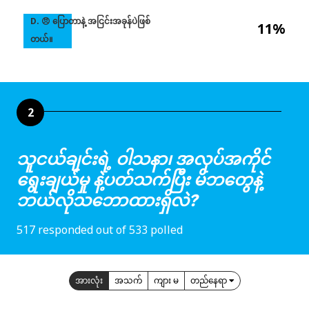
D. 😠 ပြောတာနဲ့ အငြင်းအခုန်ပဲဖြစ်
11%
တယ်။
2
သူငယ်ချင်းရဲ့ ဝါသနာ၊ အလုပ်အကိုင်
ရွေးချယ်မှု နဲ့ပတ်သက်ပြီး မိဘတွေနဲ့
ဘယ်လိုသဘောထားရှိလဲ?
517 responded out of 533 polled
အားလုံး
အသက်
ကျား မ
တည်နေရာ