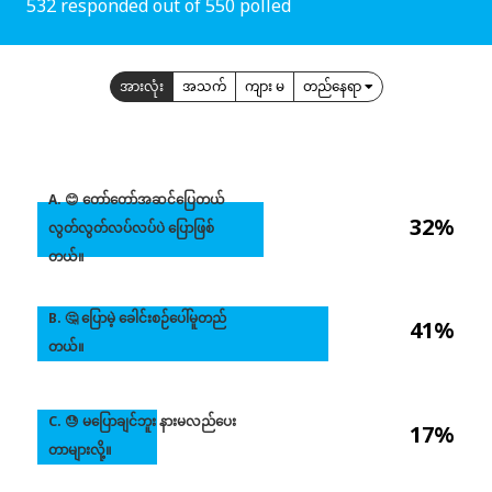
532 responded out of 550 polled
အားလုံး
အသက်
ကျား မ
တည်နေရာ
A. 😊 တော်တော်အဆင်ပြေတယ်
32%
လွတ်လွတ်လပ်လပ်ပဲ ပြောဖြစ်
တယ်။
B. 🤔 ပြောမဲ့ ခေါင်းစဉ်ပေါ်မူတည်
41%
တယ်။
C. 😓 မပြောချင်ဘူး နားမလည်ပေး
17%
တာများလို့။