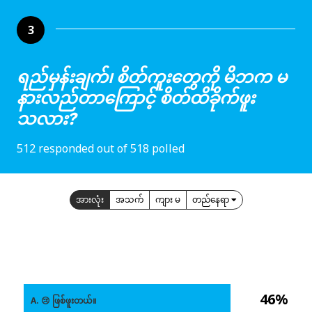
3
ရည်မှန်းချက်၊ စိတ်ကူးတွေကို မိဘက မ
နားလည်တာကြောင့် စိတ်ထိခိုက်ဖူး
သလား?
512 responded out of 518 polled
အားလုံး
အသက်
ကျား မ
တည်နေရာ
46%
A. 😢 ဖြစ်ဖူးတယ်။