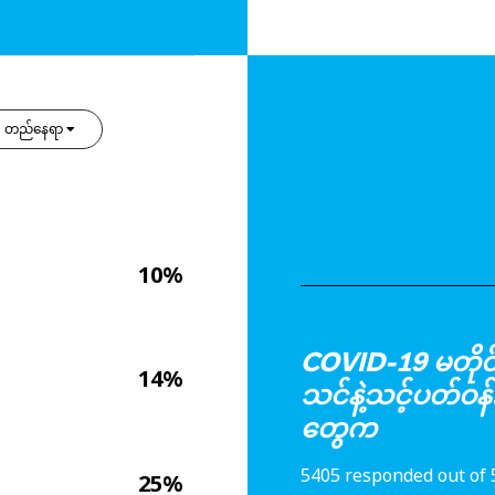
တည်နေရာ
10%
COVID-19 မတိုင်
14%
သင်နဲ့သင့်ပတ်ဝန်
တွေက
5405 responded out of 
25%