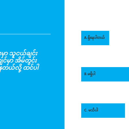
A.ရှိနေပါတယ်
ာ သူငယ်ချင်း
ျင်မှာ အိမ်တွင်း
နေတယ်လို့ ထင်ပါ
B.မရှိပါ
C. မသိပါ