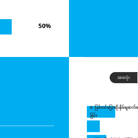
50%
အားလုံး
A. ပြစ်တင်ပြောဆို၊နှိမ်ချဆက်
ခြင်း