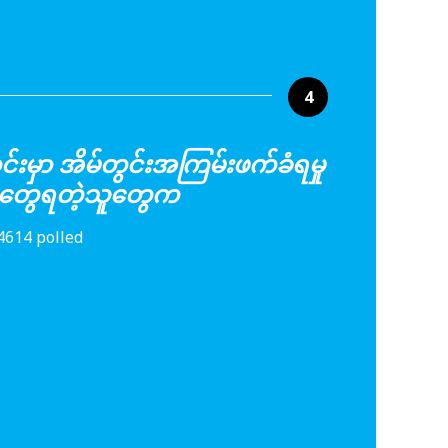
4
မှာ အိမ်တွင်းအကြမ်းဖက်ခံရမှု
ြုံတွေရတဲ့သူတွေက
4614 polled