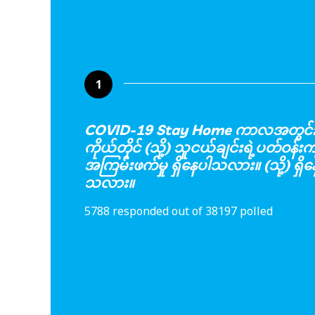
1
COVID-19 Stay Home ကာလအတွင်းမှ
ကိုယ်တိုင် (သို့) သူငယ်ချင်းရဲ့ပတ်ဝန်းက
အကြမ်းဖက်မှု ရှိနေပါသလား။ (သို့) ရှိ
သလား။
5788 responded out of 38197 polled