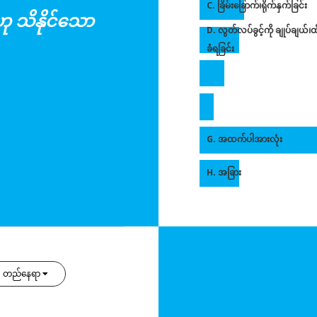
C. ခြိမ်းခြောက်၊ရိုက်နှက်ခြင်း
ဟု သိနိုင်သော
D. လွတ်လပ်ခွင့်ကို ချုပ်ချယ်၊ထ
ခံရခြင်း
G. အထက်ပါအားလုံး
H. အခြား
တည်နေရာ