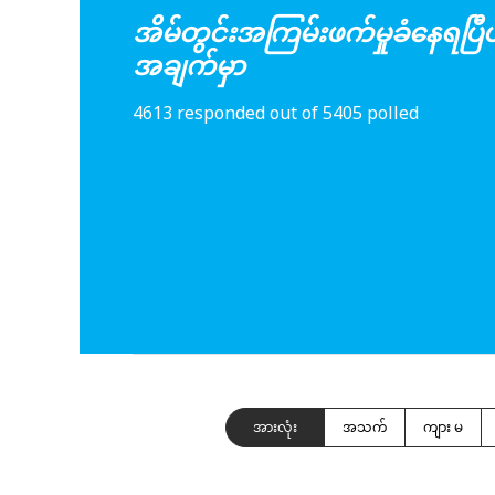
အိမ်တွင်းအကြမ်းဖက်မှုခံနေရပြီ
အချက်မှာ
4613 responded out of 5405 polled
အားလုံး
အသက်
ကျား မ