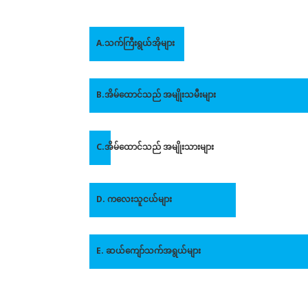
A.သက်ကြီးရွယ်အိုများ
B.အိမ်ထောင်သည် အမျိုးသမီးများ
C.အိမ်ထောင်သည် အမျိုးသားများ
D. ကလေးသူငယ်များ
E. ဆယ်ကျော်သက်အရွယ်များ