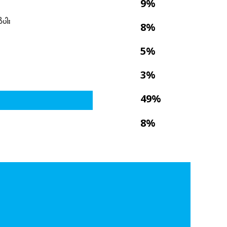
9%
ိပါး
8%
5%
3%
49%
8%