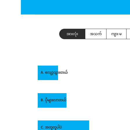
အားလုံး
အသက်
ကျား မ
A. လျော့သွားတယ်
B. ပိုများလာတယ်
C. အတူတူပါပဲ