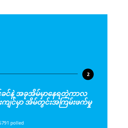
2
ခင်နဲ့ အခုအိမ်မှာနေရတဲ့ကာလ
းကျင်မှာ အိမ်တွင်းအကြမ်းဖက်မှု
5791 polled