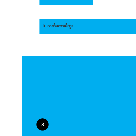
D. သတိမထားမိဘူး
3