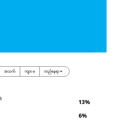
အသက်
ကျား မ
တည်နေရာ
ဆံ
13%
6%