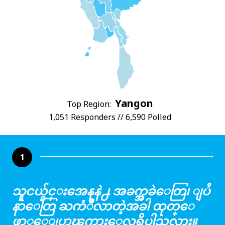
Yangon
Top Region:
1,051 Responders // 6,590 Polled
1
သူငယ္ခ်င္းအေနနဲ႕ အခက္အခဲေတြ၊ ျပႆ
နာေတြ ႀကံဳလာတဲ့အခါ ထုတ္ေ
ဖာ္ေျပာၾကားေလ့ရွိပါသလား။