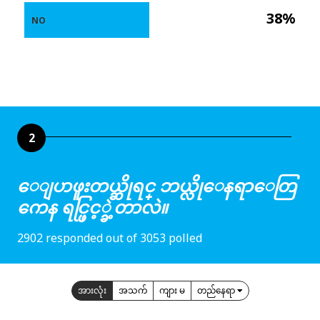
38%
NO
2
ေျပာဖူးတယ္ဆိုရင္ ဘယ္လိုေနရာေတြ
ကေန ရင္ဖြင့္ခဲ့တာလဲ။
2902 responded out of 3053 polled
အားလုံး
အသက်
ကျား မ
တည်နေရာ