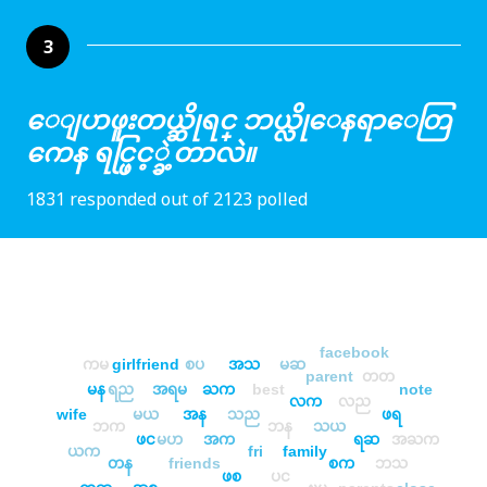
3
ေျပာဖူးတယ္ဆိုရင္ ဘယ္လိုေနရာေတြ
ကေန ရင္ဖြင့္ခဲ့တာလဲ။
1831 responded out of 2123 polled
facebook
ကမ
girlfriend
စပ
အသ
မဆ
parent
တတ
မန
ရည
အရမ
ႀက
best
note
လက
လည
wife
မယ
အန
သည
ဖရ
ဘက
ဘန
သယ
ဖင
မဟ
အက
ရဆ
အႀက
ယက
fri
family
တန
friends
စက
ဘသ
ဖစ
ပင