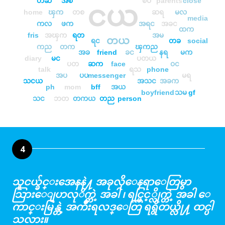
တဆ
အစ
ၿပ
parents
close
ငယ
home
ၾက
တစ
ဆရ
မလ
media
ကလ
ဖက
အရင
အခင
ထက
fris
အၾက
ရတ
အမ
တယ
ရင
တခ
social
ကည
တက
ၾကည
အခ
friend
ခင
နရ
မက
diary
မင
ပတယ
ပတ
ဆက
face
ဝင
talk
ရသ
phone
အပ
ပပ
messenger
မရ
သငယ
အသင
အခက
ph
mom
bff
အယ
boyfriend
သမ
gf
သင
ဘတ
တကယ
တည
person
4
သူငယ္ခ်င္းအေနနဲ႔ အခုလိုေနရာေတြမွာ
သြားေျပာလုိက္တဲ့ အခါ ၊ ရင္ဖြင့္လိုက္တဲ့ အခါ ေ
ကာင္းမြန္တဲ့ အက်ိဳးရလဒ္ေတြ ရရွိတယ္လို႔ ထင္ပါ
သလား။