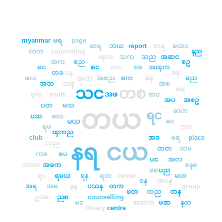
myanmar
မရ
page
ဆရ
ဘယ
report
တရ
မထင
လက
counseling
နည
ၾက
သက
သည
အဆင
အက
စည
စဥ
မင
စင
လပ
စခ
အၾက
တခ
ပန
ခန
အတ
ဖလ
အစည
စက
ဖန
မည
အသ
သန
အစ
သင
စရ
တစ
အဖ
ရက
youth
ထင
အပ
အစဥ
ပတ
မသ
တယ
ႀက
ရင
ပသ
မလ
မယ
ခင
ရမ
လင
ၾကည
club
အခ
ဖရ
place
ငယ
လည
နရ
တတ
လမ
ကစ
ၿပ
ပင
အလ
ပတတ
အခက
စနစ
ဖစ
ပည
ရပ
ရမယ
ရန
ရတ
center
မဟ
ဝန
အပန
အရ
အမ
နန
ပသန
တက
group
ဖတ
တည
တန
ဥပမ
ညစ
counselling
ၿင
အႀက
မဆ
နတ
library
centre