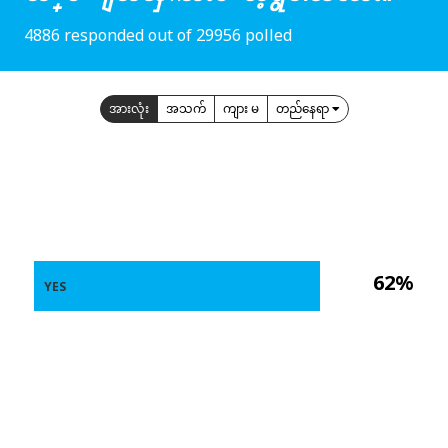
4886 responded out of 29956 polled
အားလုံး
အသက်
ကျား မ
တည်နေရာ
62%
YES