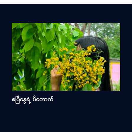
ဧပြီနွေရဲ့ ပိတောက်