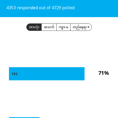
4353 responded out of 4729 polled
အားလုံး
အသက်
ကျား မ
တည်နေရာ
71%
YES