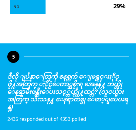
29%
NO
5
ဒီလို ျပႆနာေတြကို စနစ္တက် ေျဖရွင္းႏိုင္
ဖို႔အတြက္ ႏိုင္ငံေတာ္အစိုးရ အေနနဲ႔ ဘယ္လို
ေနရာမ်ိဳးဖန္တီးေပးသင့္တယ္လို႔ထင္လဲ? (လူငယ္မ်ား
အတြက္ သီးသန႔္ ေနရာတစ္ခု ေဖာ္ျပေပးရ
န္)
2435 responded out of 4353 polled