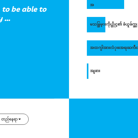
အ
 to be able to
y …
မသန္စြမ္းကိုယ္တိုင္၏ ခံယူခ်က္အျ
အထက္ပါအားလံုးအေရးႀကီ
အျခား
တည်နေရာ