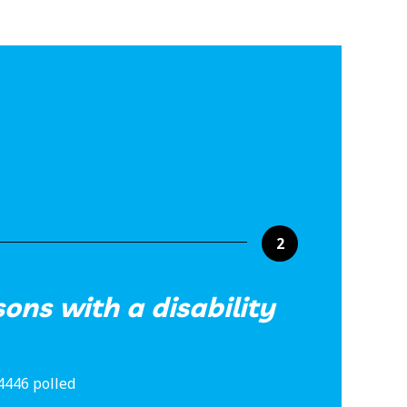
2
sons with a disability
4446 polled