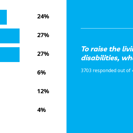
24%
27%
To raise the li
27%
disabilities, wh
3703 responded out of 
6%
12%
4%