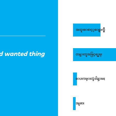
အထူးေစာင့္ေရွာက္မွဳ
d wanted thing
တန္းတူအခြင့္အေရး
ေပးကမ္းလွဴဒါန္းမႈ
အျခား