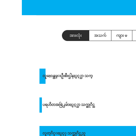
အားလုံး
အသက်
ကျား မ
လူမႈ၀န္ထမ္းဦးစီးဌါနႏွင့္သာ သက္
ပရဟိတအဖြဲ႕မ်ားႏွင့္သာ သက္ဆုိင္သ
လူတုိင္းႏွင့္ သက္ဆုိင္သည္