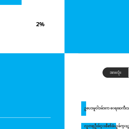
2%
အားလုံး
ဥပေဒမူ၀ါဒမ်ားက ေရးႀကီး
လူတစ္ဦးခ်င္းစီ၏ခံယူခ်က္ႏွ