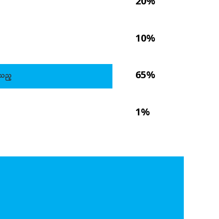
20%
10%
65%
းသည္
1%