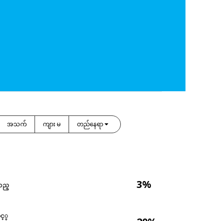
အသက်
ကျား မ
တည်နေရာ
3%
သည္
င့္