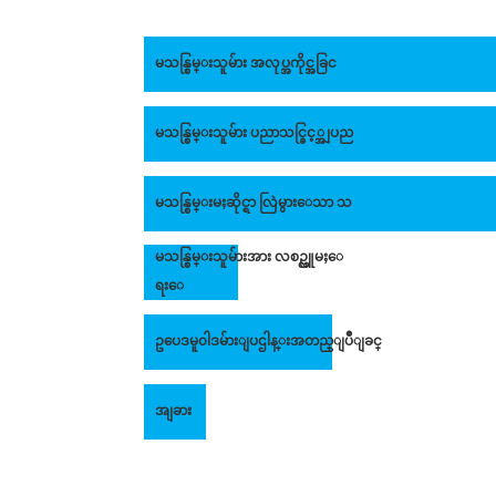
မသန္စြမ္းသူမ်ား အလုပ္အကိုင္အခြင
မသန္စြမ္းသူမ်ား ပညာသင္ခြင့္အျပည
မသန္စြမ္းမႈဆိုင္ရာ လြဲမွားေသာ သ
မသန္စြမ္းသူမ်ားအား လစဥ္လူမႈေ
ရးေ
ဥပေဒမူ၀ါဒမ်ားျပဌါန္းအတည္ျပဳျခင္
အျခား