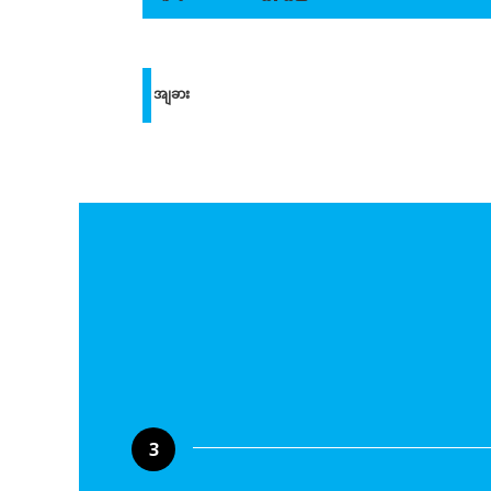
အျခား
3