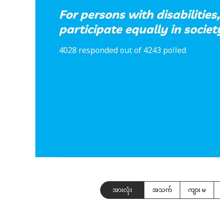
For persons with disabilities,
participate equally in societ
4028 responded out of 4243 polled
အားလုံး
အသက်
ကျား မ