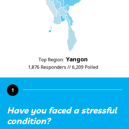
Yangon
Top Region:
1,876 Responders // 6,209 Polled
1
Have you faced a stressful
condition?