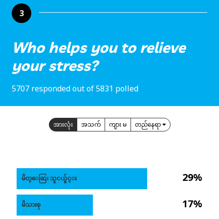
3
Who helps you to relieve
your stress?
5707 responded out of 5831 polled
အားလုံး
အသက်
ကျား မ
တည်နေရာ
29%
မိတ္ေဆြ၊ သူငယ္ခ်င္း
17%
မိသားစု