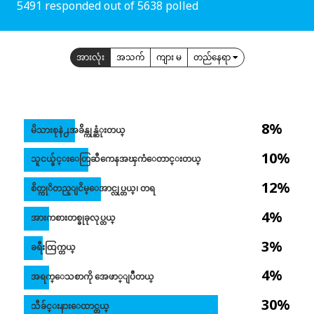
5491 responded out of 5638 polled
အားလုံး
အသက်
ကျား မ
တည်နေရာ
8%
မိသားစုနဲ႕အခ်ိန္ကုန္ဆံုးတယ္
10%
သူငယ္ခ်င္းေတြဆီကေနအၾကံေတာင္းတယ္
12%
စိတ္ကုိတည္ျငိမ္ေအာင္လုပ္တယ္၊ တရ
4%
အားကစားတစ္ခုခုလုပ္တယ္
3%
ခရီးထြက္တယ္
4%
အရက္ေသစာကို အေဖာ္ျပဳတယ္
30%
သီခ်င္းနားေထာင္တယ္