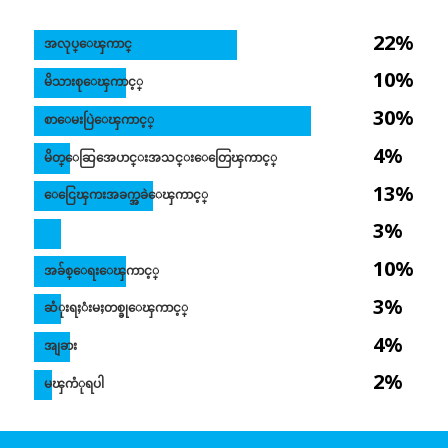
22%
အလုပ္ေၾကာင္
10%
မိသားစုေၾကာင့္
30%
စာေမးပြဲေၾကာင့္
4%
မိတ္ေဆြအေပာင္းအသင္းေတြေၾကာင့္
13%
ေငြေၾကးအခက္အခဲေၾကာင့္
3%
10%
အခ်စ္ေရးေၾကာင့္
3%
ဆံုးရႈံးမႈတစ္ခုေၾကာင့္
4%
အျခား
2%
မၾကံုရပါ