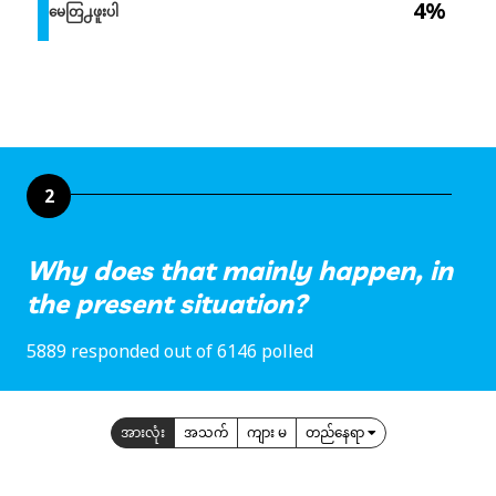
4%
မေတြ႕ဖူးပါ
2
Why does that mainly happen, in
the present situation?
5889 responded out of 6146 polled
အားလုံး
အသက်
ကျား မ
တည်နေရာ