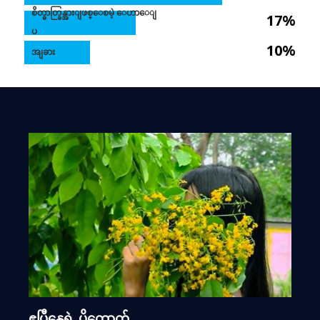
စိတ္ဓာတ္ခြန္အားျဖစ္ေစမဲ့ ေဟာေျ
17%
ပ
10%
အျခား
ဧပြီနွေရဲ့ ပိတောက်