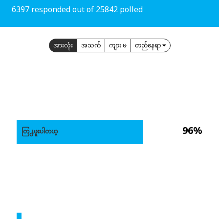
6397 responded out of 25842 polled
အားလုံး
အသက်
ကျား မ
တည်နေရာ
96%
တြ႕ဖူးပါတယ္