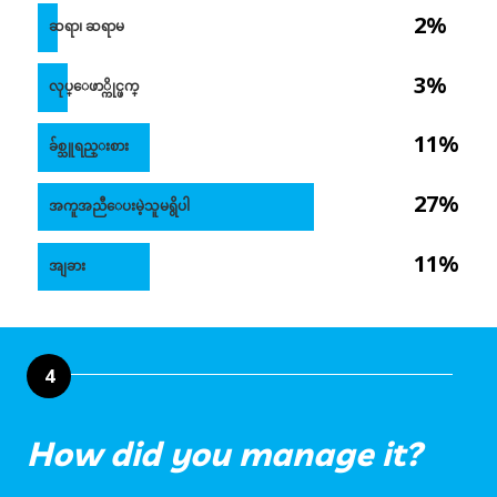
2%
ဆရာ၊ ဆရာမ
3%
လုပ္ေဖာ္ကိုင္ဖက္
11%
ခ်စ္သူရည္းစား
27%
အကူအညီေပးမဲ့သူမရွိပါ
11%
အျခား
4
How did you manage it?