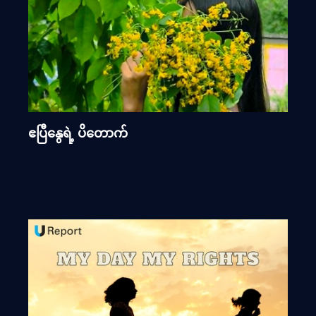
ဧပြီနွေရဲ့ ပိတောက်