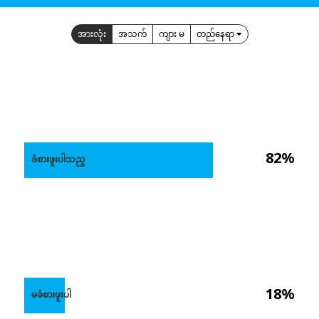
အားလုံး
အသက်
ကျား မ
တည်နေရာ
82%
ခံစားဖူးပါသည္
18%
မခံစားဖူးပါ