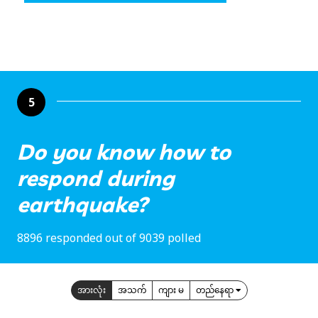
5
Do you know how to
respond during
earthquake?
8896 responded out of 9039 polled
အားလုံး
အသက်
ကျား မ
တည်နေရာ