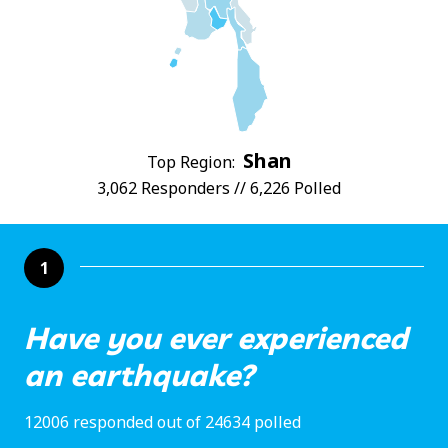
Shan
Top Region:
3,062 Responders // 6,226 Polled
1
Have you ever experienced
an earthquake?
12006 responded out of 24634 polled