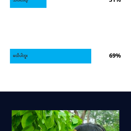
သိပါတယ္
69%
မသိပါဘူး