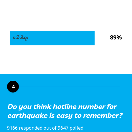
89%
မသိပါဘူး
4
Do you think hotline number for
earthquake is easy to remember?
9166 responded out of 9647 polled