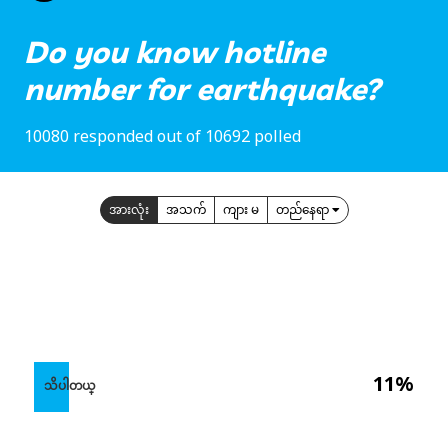
Do you know hotline
number for earthquake?
10080 responded out of 10692 polled
အားလုံး
အသက်
ကျား မ
တည်နေရာ
11%
သိပါတယ္