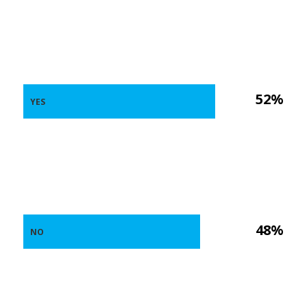
52%
YES
48%
NO