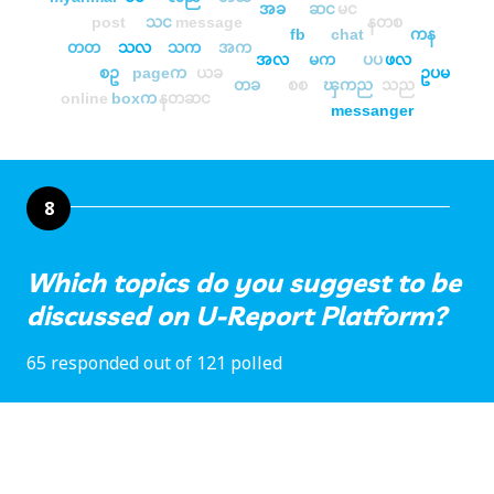
အခ
ဆင
မင
post
သင
message
နတစ
fb
chat
ကန
တတ
သလ
သက
အက
အလ
မက
ပပ
ဖလ
စဥ
pageက
ယခ
ဥပမ
တခ
စစ
ၾကည
သည
online
boxက
နတဆင
messanger
8
Which topics do you suggest to be
discussed on U-Report Platform?
65 responded out of 121 polled