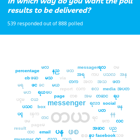
In which way do you want the poll
results to be delivered?
539 responded out of 888 polled
မလ
messager
ရလ
ဝမ
percentage
နည
ဖထ
အရ
ကပ
ပသလ
အန
cb
ဖဆ
မသ
via
တက
အတ
အသ
ဖတ
မရ
ဖင
ခင
မယ
report
လက
စလ
media
အပတ
မဟ
ရယ
ၿပ
page
တစ
အမ
တဆင
ရပ
ပၚမ
ငယ
messenger
ရလဒ
social
ပသင
box
ဖန
တယ
ပတ
ပၚ
ၾက
နန
တင
ရင
ဖမ
ဖက
လင
pageမ
result
အဆင
ပည
ဖစ
ပန
ထင
email
စခ
နပ
facebook
သခ
myanmar
ဝင
လည
ဘယ