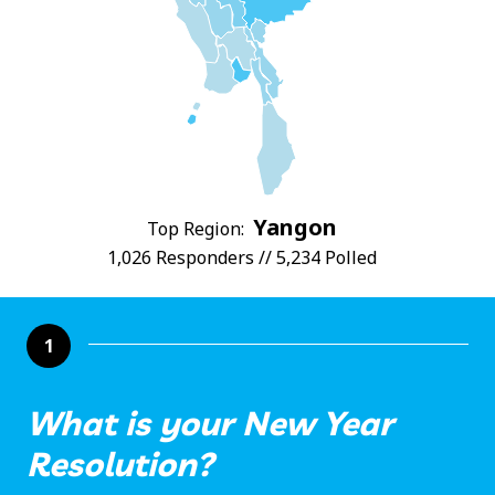
Yangon
Top Region:
1,026 Responders // 5,234 Polled
1
What is your New Year
Resolution?