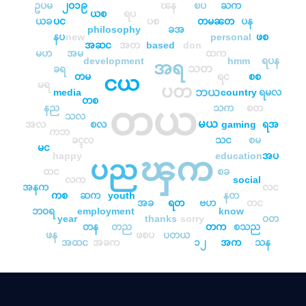
ဥပမ
၂ဝ၁၉
ၽန
ၿပ
ႀက
ယစ
ရပ
ယခ
ပင
ပစ
တမၼတ
ပန
philosophy
ခအ
နပ
new
personal
ဖစ
အဆင
အတ
based
don
မဟ
အမ
ထက
development
hmm
ရပန
အရ
သတ
ခရ
တမ
ရင
စစ
ငယ
မရ
ပတ
ဘယ
media
country
ရမလ
တစ
တယ
နည
သက
စတ
သလ
မယ
အလ
စလ
gaming
ရအ
ကဘ
ခၚလ
သင
စမ
မင
happy
education
အပ
ၾက
ပည
ထင
စခ
လက
social
အနက
လင
ကစ
ဆက
youth
နတ
အခ
ရတ
ဗဟ
တင
ဘဝရ
employment
know
year
thanks
sorry
ဝတ
တန
တည
တက
စသည
ဖန
ဖစပ
ပတယ
အထင
အခက
၁၂
အက
သန