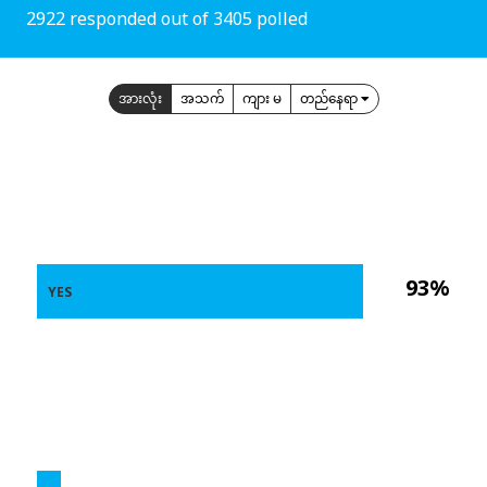
2922 responded out of 3405 polled
အားလုံး
အသက်
ကျား မ
တည်နေရာ
93%
YES