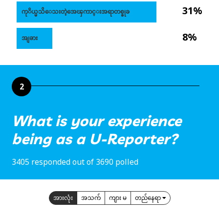
31%
ကုိယ္မသိေသးတဲ့အေၾကာင္းအရာတစ္ခုခ
8%
အျခား
2
What is your experience
being as a U-Reporter?
3405 responded out of 3690 polled
အားလုံး
အသက်
ကျား မ
တည်နေရာ