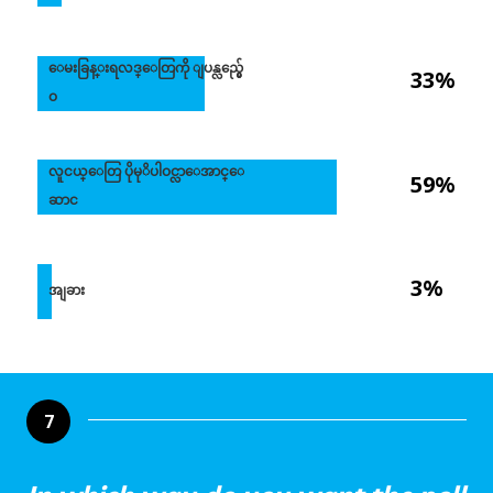
ေမးခြန္းရလဒ္ေတြကို ျပန္လည္မွ်ေ
33%
ဝ
လူငယ္ေတြ ပိုမုိပါဝင္လာေအာင္ေ
59%
ဆာင
3%
အျခား
7