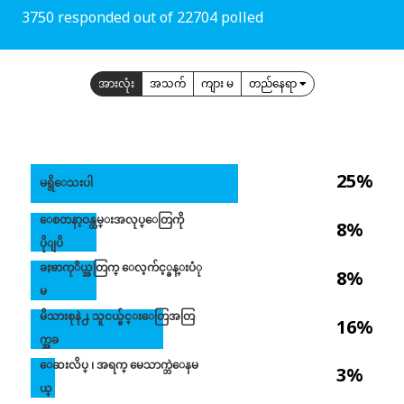
3750 responded out of 22704 polled
အားလုံး
အသက်
ကျား မ
တည်နေရာ
25%
မရွိေသးပါ
ေစတနာ့ဝန္ထမ္းအလုပ္ေတြကို
8%
ပိုျပိ
ခႏၶာကုိယ္အတြက္ ေလ့က်င့္ခန္းပံု
8%
မ
မိသားစုနဲ႕ သူငယ္ခ်င္းေတြအတြ
16%
က္အခ
ေဆးလိပ္ ၊ အရက္ မေသာက္ဘဲေနမ
3%
ယ္