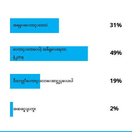
31%
အရမ္းေကာင္းတာပဲ
ေကာင္းတာေပါ့၊ အခ်ိန္ေပးရတာ
49%
နဲ႕တန
19%
ဒီထက္ပုိေကာင္းလာေအာင္လုပ္ေပးပါ
2%
အဆင္မေျပဘူး