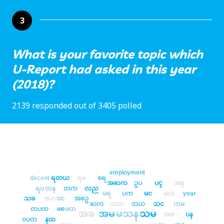
3
What is your favorite topic which
U-Report had asked in this year
(2018)?
2139 responded out of 3405 polled
employment
decent
ရတယ
ရမ
စရ
အႀက
ဥပ
ပၚ
အန
ရပ
တန
တက
လည
မရ
ပက
မင
မယ
year
သခ
ဗဟ
ဝင
အစဥ
ႀက
သတ
ဘယ
သင
ကမ
တပတ
ဖစ
ဖတ
အခ
အမ
မသန
သမ
အစ
ပန
ဝပတ
နထ