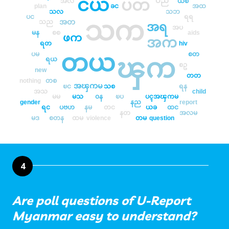
ငယ
ပတ
ပည
အလ
ယစ
plan
ခင
အထ
သလ
သဘ
ပင
ရရ
သက
အတ
သည
အရ
အပ
မန
စစ
aids
ဖက
အက
ရတ
hiv
တယ
ပမ
စတ
ၾက
ရယ
စဥ
new
တတ
nothing
တစ
အၾကမ
ၿင
သစ
ရန
အသ
child
မမ
မသ
ဝန
ၿပ
ပၚအၾကမ
gender
နည
report
ရင
ပဗဟ
နမ
တင
ယခ
ထင
နတ
အလမ
မဒ
စတန
ထမ
violence
တမ
question
4
Are poll questions of U-Report
Myanmar easy to understand?