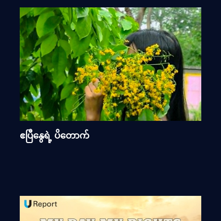
ဧပြီနွေရဲ့ ပိတောက်