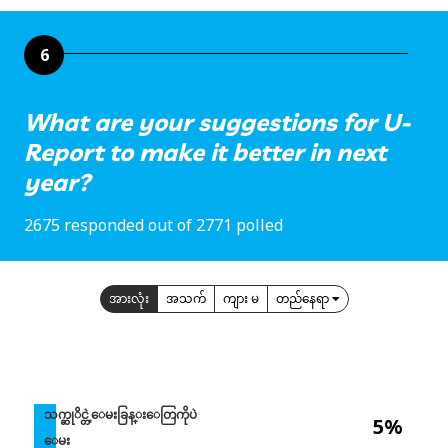
6
What are your suggestions for U-
Report to make it better in next
year?
2675 responded out of 2771 polled
အားလုံး
အသက်
ကျား မ
တည်နေရာ
သက္ဆုိင္တဲ့ေမးခြန္းေတြကိုပဲ
5%
ေမး