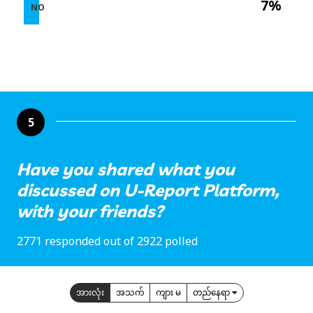
7%
NO
5
Have you shared what you
discussed on U-Report Platform,
with your friends?
2771 responded out of 2922 polled
အားလုံး
အသက်
ကျား မ
တည်နေရာ