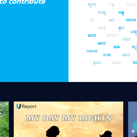
to contribute
ရတ
ငန
ငယ
တရ
ဝန
29
မင
တက
ၽန
နပ
ပ
မသ
အသ
ပတ
မလ
စခ
စ
ပမယ
သစ
ဆင
နယ
ထမ
၀