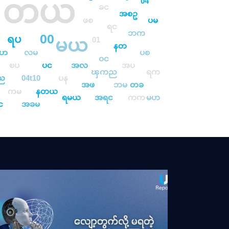
တယ
04
ခင
အစဥ
ဖစ
ပမ
ရင
ဘက
00
ရပ
မယ
01
နတ
ရဟ
လမ
ပစ
ဝင
ၿပ
ပင
အလ
အပ
ၾကည
ရက
ည
04t10
ပန
အဖ
ဘမ
တခ
ကမ
နတယ
ရမယ
အရင
ကက
မဟ
င
အခမ