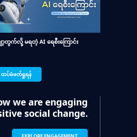
ာ့တွက်လို့ မရတဲ့ AI ရေစီးကြောင်း
ထပ်မံဖတ်ရှုရန်
ow we are engaging
itive social change.
EXPLORE ENGAGEMENT