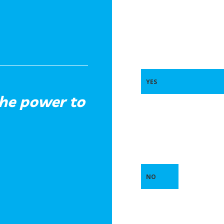
YES
the power to
NO