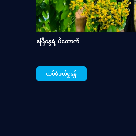
ဧပြီနွေရဲ့ ပိတောက်
ထပ်မံဖတ်ရှုရန်