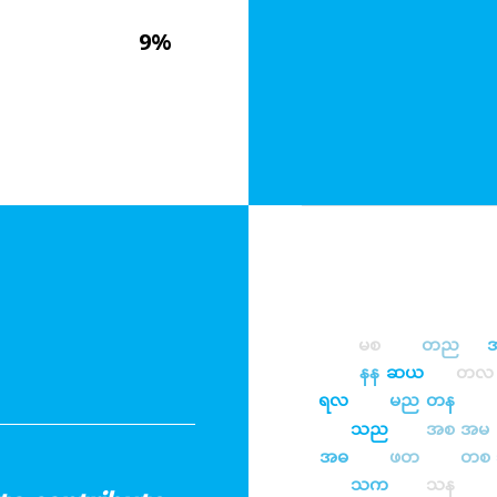
9%
မစ
တည
နန
ဆယ
တလ
ရလ
မည
တန
သည
အစ
အမ
အဓ
ဖတ
တစ
သက
သန