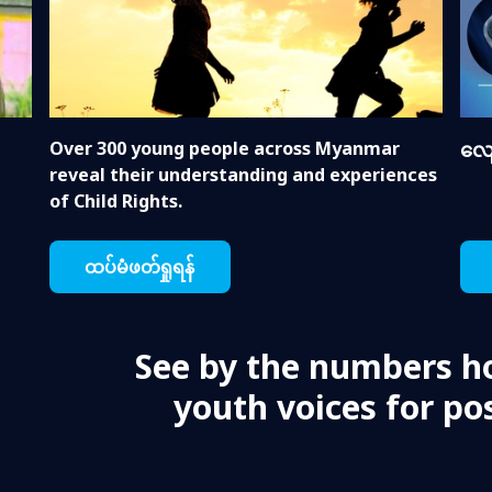
Over 300 young people across Myanmar
လျေ
reveal their understanding and experiences
of Child Rights.
ထပ်မံဖတ်ရှုရန်
See by the numbers h
youth voices for pos