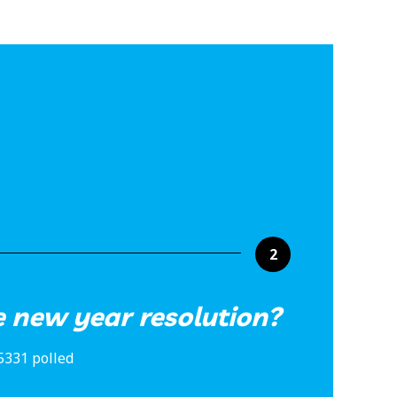
2
 new year resolution?
5331 polled