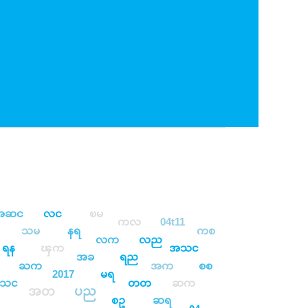
အဆင
လင
ၿမ
ကလ
04t11
သမ
နရ
ကစ
လက
လည
ရန
ၾက
အသင
အခ
ရည
ႀက
အက
စစ
2017
မရ
သင
တတ
ဆက
အတ
ပည
စဥ
ဆရ