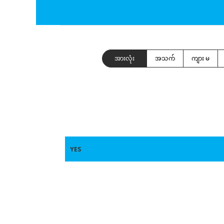
အားလုံး
အသက်
ကျား မ
YES