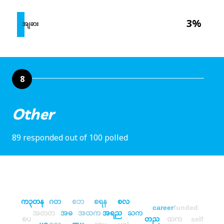
3%
အျခား
8
Other
89 responded out of 100 polled
က၃တန
ဂတ
စဘ
စရန
စလ
career
funded
အတတ
အဓ
အထက
အရည
ႀက
စပ
တည
ထက
self