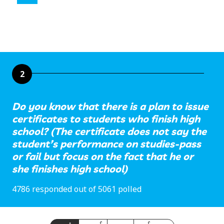
2
Do you know that there is a plan to issue
certificates to students who finish high
school? (The certificate does not say the
student’s performance on studies-pass
or fail but focus on the fact that he or
she finishes high school)
4786 responded out of 5061 polled