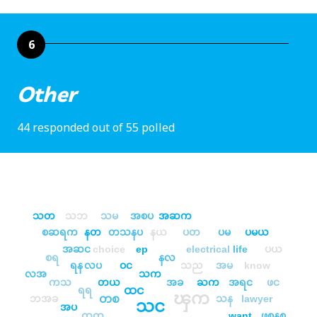
6
Other
44 responded out of 55 polled
သတ
သဘ
သမ
အစပ
အဆက
စဆရက
နတ
တသနပ
နယ
ပတ
ပမ
ပမယ
အဆင
choice
ep
electrical
life
ပယ
စရ
နလ
ရန
လပ
ဝင
သည
အမ
know
လအ
သက
ကသ
တယ
အခ
ႀက
အရင
ဖင
ထင
ရရ
ၾက
တစ
ဘအခ
သန
lawyer
သင
အပ
ထက
want
ဖစနစ