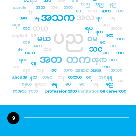
ပင
ရလ
အပ
ၽမ
uni
လည
သည
နည
cancle
အသ
တစ
တတ
ရန
ၿပ
လက
ဆက
ကစ
အသက
အလ
အစ
မန
ရင
ပန
ခၚစ
မလ
တယ
ရပ
တင
အလမ
ပည
ရတ
applied
မခ
ခတ
မယ
ဝမ
ကထ
တခ
ဖစ
အက
ပပ
သင
ထင
life
ပမယ
ခင
ကပ
တက
အတ
ၾက
ရၿပ
ပလ
ငန
ခအ
လမ
အခ
အဆင
စနစ
သန
ဝင
သက
အသစ
abcdအ
နထ
ထမင
တန
တကယ
စရ
အရ
နရ
ကမ
ရမယ
ရတယ
မရ
မပ
မင
ဖန
ဖည
ကအသ
ကသ
professionအတ
institution
စခ
careerတစ
9