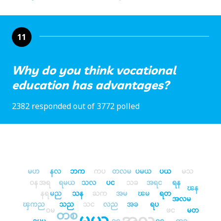
11
Why do you think vocational
education has advantages?
2382 responded out of 3772 polled
မဟ
နလ
ဘက
ကပ
တလမ
ပမယ
ပယ
မသ
ဝန
အရ
ရမယ
သလ
ပင
သခ
အရင
ရန
ၽန
နရ
မည
သန
ႀက
အမ
ၽမ
ရတ
အလမ
ၾကည
သည
သင
လည
အခ
ရပ
၀မ
ဖင
မတ
တစ
မယ
အလ