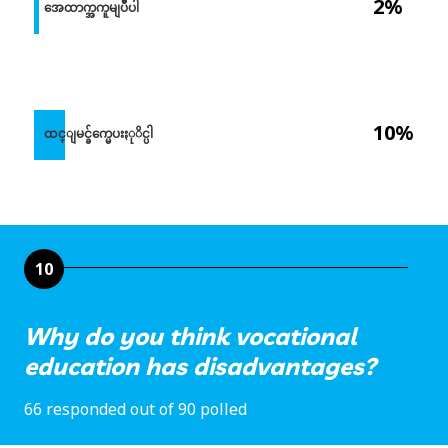
2%
အေထာက္အကူမျပဳပါ
10%
ထင္ျမင္ခ်က္မေပးႏုိင္ပါ
10
Why do you think vocational
education has disadvantages?
66 responded out of 90 polled