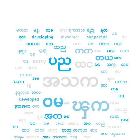
မတတ
မန
ယခ
ရက
ရကအသ
ရည
ရတ
ပစ
နသ
developing
myanmar
supporting
ရပ
ခခ
တခ
ပတ
ပၸ
မင
မထင
ငယ
သည
တက
မရ
နရပ
တစ
မသ
လက
စစ
တယ
ပည
စက
sorry
ထင
ငန
ခင
အက
လစ
မတ
state
နတ
စပ
အသက
ကအစ
အခ
ရလ
မဆပ
ပတယ
eg
နလ
ကန
နရတယ
သတ
ဝမ
ပမ
ၾက
developed
aa
ကသ
နကအလ
ဝတ
ပလည
ႀက
အတ
ရင
ဖစ
ကၽ
နရင
ဝလ
ၿပ
၀မ
အလ
အဆင
အစ
လည
ၿဖ
ခအ
ပင
ထပ
ထည
ထက
တည
တကယ
ဆင
မက
ပၚကလ
အရမ
အဘယ
အပ
အကတ
သန
သင