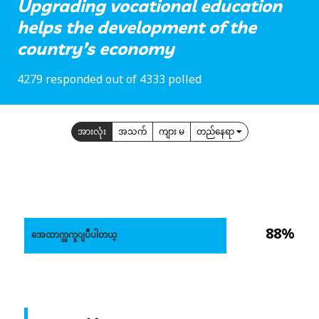
Upgrading vocational education
helps the development of the
country’s economy
4279 responded out of 4333 polled
အားလုံး
အသက်
ကျား မ
တည်နေရာ
88%
အေထာက္အကူျပဳပါတယ္