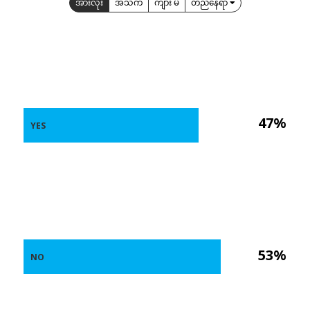
အားလုံး
အသက်
ကျား မ
တည်နေရာ
47%
YES
53%
NO