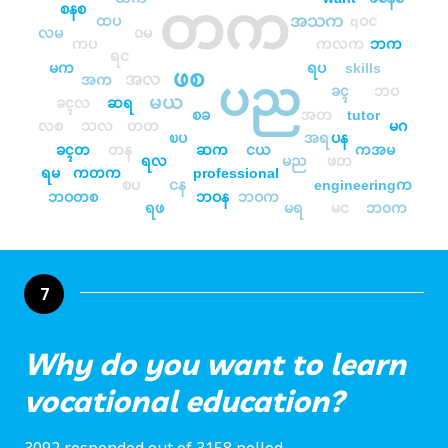
တက
စနစ
အသက
ထပ
qဝင
လမ
ဝမ
ကပ
ကလက
ဘက
ရင
မက
ရပ
skills
ဖစ
အလ
အက
ပည
ခၚ
ဘဝ
မယ
ခၚလ
ဆရ
စခ
အတ
tutor
လစ
သလ
တတ
မဂ
ၿပ
အရ
ပန
ခၚတ
တန
ဆက
ငယ
ကအမ
ရလ
မည
ဖတ
ရမ
ကတက
professional
စပ
ငန
engineeringက
ဘဝတစ
ဘဝန
ဘဝက
ရဖ
မရ
မင
ဘ၀က
7
Why do you want to learn
vocational education?
3092 responded out of 3158 polled