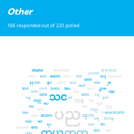
Other
166 responded out of 220 polled
ditgital
mainတက
practical
carrier
ဘယ
မသ
မႀက
သလ
အစ
အရ
relevant
ထက
နန
ထင
နပ
ပမယ
မယ
လမ
၂ခ
မဟ
lcci
လက
အဆင
အပ
ႀက
ဥပမ
တတ
တန
ngo
သင
သက
အတ
ငန
မန
ဖစ
နတ
သန
တည
ဝမ
ၿပ
ရတ
စမ
စခ
၇ည
ပည
မတ
လည
law
2ခ
practicalက
ၾက
တခ
အသက
မရ
10တန
ပယ
မင
ရပ
တစ
life
passion
စက
တက
တယ
စလ
art
ပတ