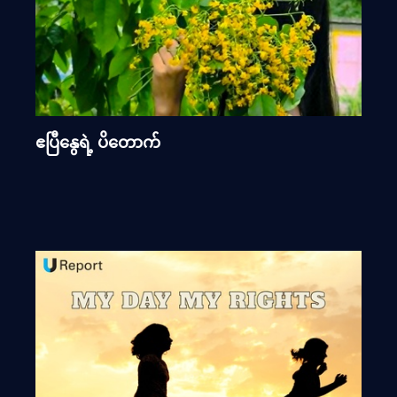
ဧပြီနွေရဲ့ ပိတောက်