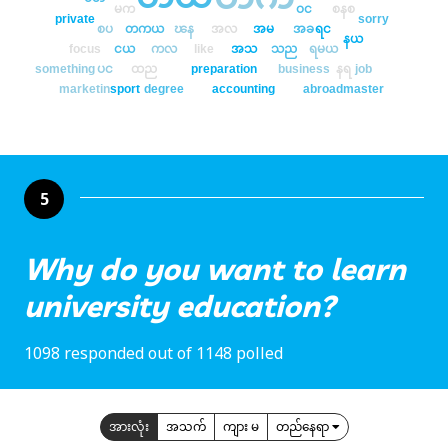
မက
ဝင
စနစ
private
sorry
စပ
တကယ
ၽန
အလ
အမ
အခ
ရင
နယ
focus
ငယ
ကလ
like
အသ
သည
ရမယ
something
ပင
ထည
preparation
business
နရ
job
marketin
sport
degree
accounting
abroad
master
5
Why do you want to learn
university education?
1098 responded out of 1148 polled
အားလုံး
အသက်
ကျား မ
တည်နေရာ