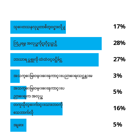
17%
သုေတသနလုပ္ရတာစိတ္၀င္စားလို႔
28%
ဘြဲ႕ရမွ အလုပ္အကိုင္ရႏိုင္မယ္ထင္လိ
27%
ဘာသာရပ္တစ္ခုကို ထဲထဲဝင္ဝင္သိခ်င္လ
3%
အသက္ေမြး၀မ္းေၾကာင္းပညာေရးသင္တန္းမ
အသက္ေမြး၀မ္းေၾကာင္းပ
5%
ညာေရးက အလုပ္အ
တကၠသိုလ္ေက်ာင္းသားဘ၀ကို
16%
သေဘာက်လို
5%
အျခား