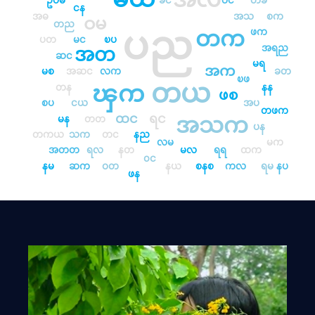
ဥပမ
ခင
ဝင
တခ
ငန
အဓ
အသ
စက
ဝမ
တည
ပည
တက
ဖက
ပတ
မင
ၿပ
အရည
အတ
ဆင
မရ
အက
မစ
အဆင
လက
ခတ
ၿဖ
တယ
ၾက
တန
နန
ဖစ
စပ
ငယ
အပ
တဖက
ထင
ရင
အသက
မန
တတ
ပန
တကယ
သက
တင
နည
လမ
မက
အတတ
ရလ
နတ
မလ
ရရ
ထက
၀င
နမ
ဆက
ဝတ
နယ
စနစ
ကလ
ရမ
နပ
ဖန