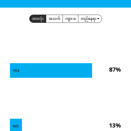
အားလုံး
အသက်
ကျား မ
တည်နေရာ
87%
YES
13%
NO