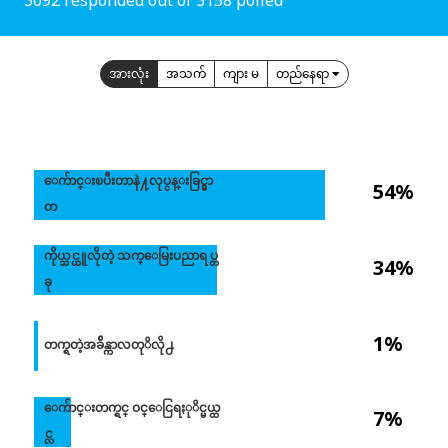
အားလုံး
အသက်
ကျား မ
တည်နေရာ
ေက်ာင္းၿပီးတာနဲ႔လုပ္ငန္းခြင္မွာ
54%
တ
ကိုယ္သင္ယူလိုတဲ့ သက္ေမြးပညာရပ္တ
34%
ခု
1%
တက္ရတဲ့အခ်ိန္ကာလတုိလို႕
ေက်ာင္းတက္ရင္ ဝင္ေငြရႏုိင္မယ္ထ
7%
င္လ