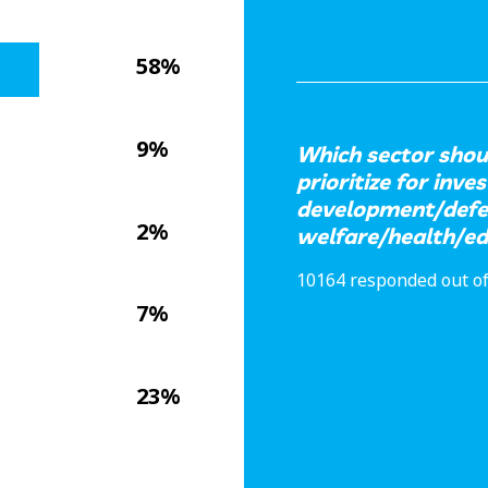
58%
9%
Which sector sho
prioritize for inv
development/defe
2%
welfare/health/ed
10164 responded out of
7%
23%