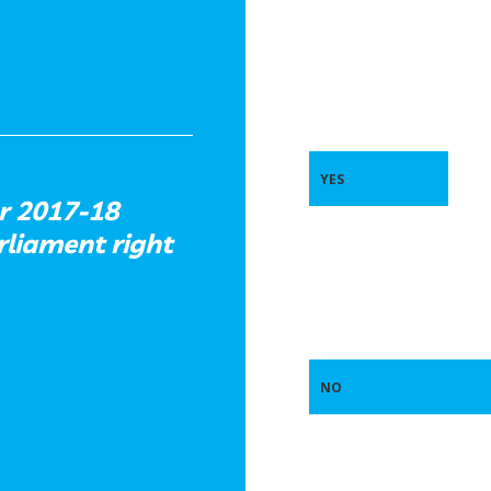
YES
r 2017-18
rliament right
NO