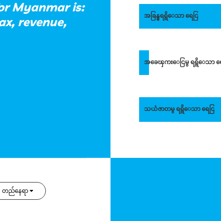
for Myanmar is:
အခြန္မွရရွိေသာ ရေငြ
ax, revenue,
အခေၾကးေငြမွ ရရွိေသာ ရ
သယံဇာတမွ ရရွိေသာ ရေငြ
တည်နေရာ