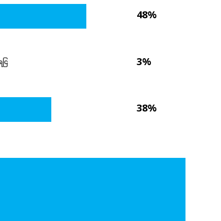
48%
3%
ေငြ
38%