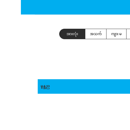
အားလုံး
အသက်
ကျား မ
မွန္သည