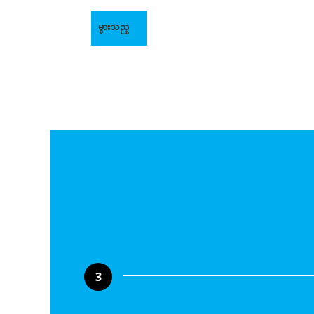
မွားသည္
3