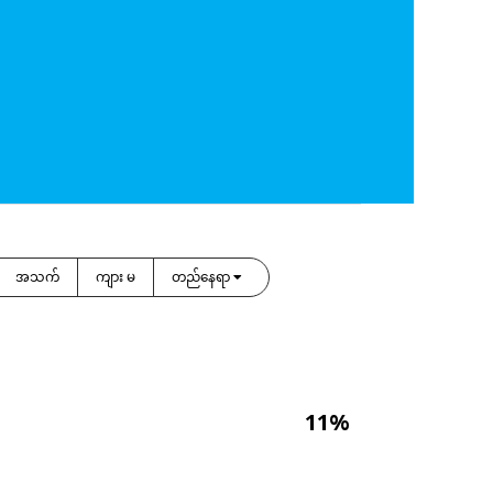
အသက်
ကျား မ
တည်နေရာ
11%