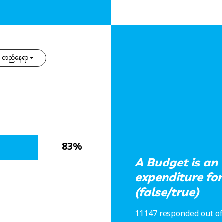
တည်နေရာ
83%
A Budget is an
expenditure for
(false/true)
11147 responded out of