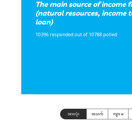
The main source of income 
(natural resources, income t
loan)
10396 responded out of 10788 polled
အားလုံး
အသက်
ကျား မ