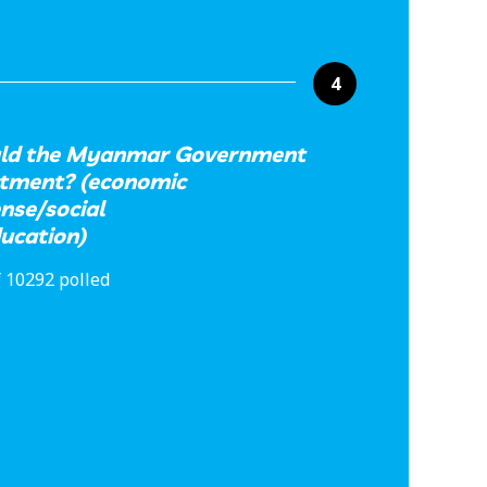
4
uld the Myanmar Government
estment? (economic
nse/social
ucation)
 10292 polled