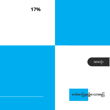
17%
အားလုံး
ေခ်းေငြမွရရွိေသာရေငြ