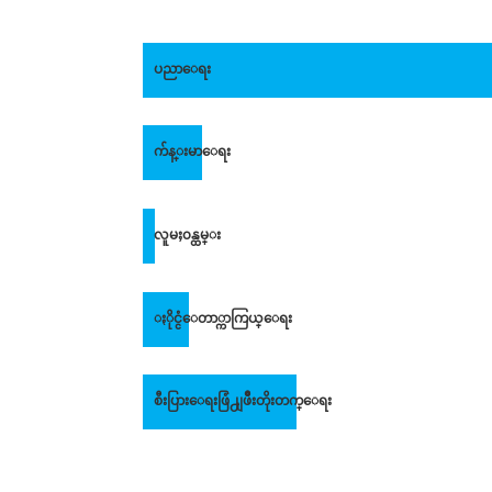
ပညာေရး
က်န္းမာေရး
လူမႈ၀န္ထမ္း
ႏိုင္ငံေတာ္ကာကြယ္ေရး
စီးပြားေရးဖြံ႕ျဖိဳးတိုးတက္ေရး