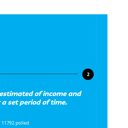
2
 estimated of income and
 a set period of time.
 11792 polled