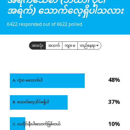
အရက်) သောက်လေ့ရှိပါသလား
6422 responded out of 6622 polled
အားလုံး
အသက်
ကျား မ
တည်နေရာ
48%
A. လုံးဝ မသောက်ပါ
37%
B. သောက်လေ့သိပ်မရှိပါ
10%
C. လတိုင်းနီးပါးသောက်ဖြစ်တယ်