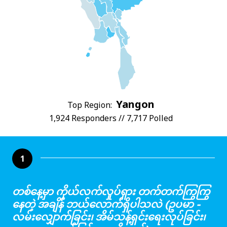
Yangon
Top Region:
1,924 Responders // 7,717 Polled
1
တစ်နေ့မှာ ကိုယ်လက်လှုပ်ရှား တက်တက်ကြွကြွ
နေတဲ့ အချိန် ဘယ်လောက်ရှိပါသလဲ (ဥပမာ -
လမ်းလျှောက်ခြင်း၊ အိမ်သန့်ရှင်းရေးလုပ်ခြင်း၊