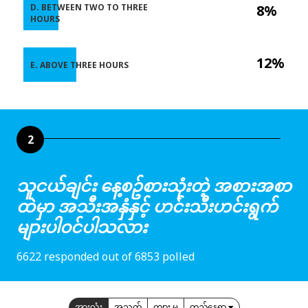
D. BETWEEN TWO TO THREE
8%
HOURS
12%
E. ABOVE THREE HOURS
2
သူငယ်ချင်း နေ့စဥ်စားသုံးတဲ့ အစားအစာ
ထဲမှာ အသီးအနှံနှင့် ဟင်းသီးဟင်းရွက်
များပါဝင်ပါသလား
6622 responded out of 6853 polled
အားလုံး
အသက်
ကျား မ
တည်နေရာ