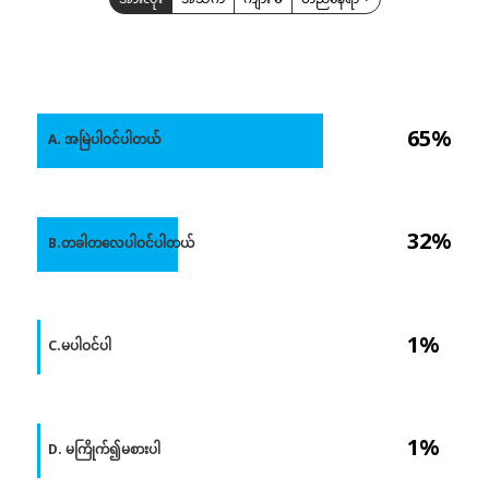
65%
A. အမြဲပါဝင်ပါတယ်
32%
B.တခါတလေပါဝင်ပါတယ်
1%
C.မပါဝင်ပါ
1%
D. မကြိုက်၍မစားပါ