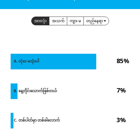
အားလုံး
အသက်
ကျား မ
တည်နေရာ
85%
A. လုံးဝ မသုံးပါ
7%
B. နေ့တိုင်းသောက်ဖြစ်တယ်
3%
C. တစ်ပါတ်မှာ တစ်ခါလောက်