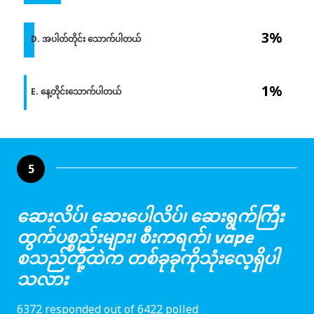
3%
D. အပါတ်တိုင်း သောက်ပါတယ်
1%
E. နေ့တိုင်းသောက်ပါတယ်
5
ဆေးလိပ်၊ ဆေးပေါလိပ်၊ ဆေးရွက်ကြီး
ထွက်ပစ္စည်းများ၊ စီးကရက်၊ vape
စသည်တို့ထဲက တစ်ခုခုကိုသုံးလေ့ရှိပါ
သလား
6372 responded out of 6422 polled