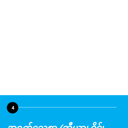
4
အရက်သေစာ (ဘီယာ၊ ဝိုင်၊