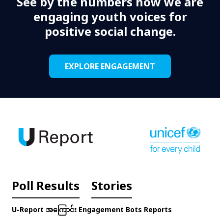
See by the numbers how we are
engaging youth voices for
positive social change.
EXPLORE ENGAGEMENT
Poll Results
Stories
U-Report အကြောင်း
Engagement
Bots
Reports