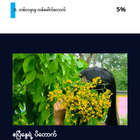
5%
D. တစ်လမှာမှ တစ်ခေါက်လောက်
ဧပြီနွေရဲ့ ပိတောက်