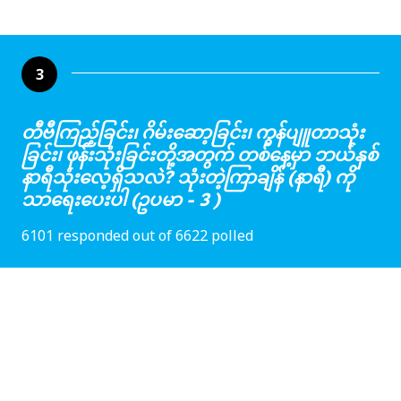
3
တီဗီကြည့်ခြင်း၊ ဂိမ်းဆော့ခြင်း၊ ကွန်ပျူတာသုံး
ခြင်း၊ ဖုန်းသုံးခြင်းတို့အတွက် တစ်နေ့မှာ ဘယ်နှစ်
နာရီသုံးလေ့ရှိသလဲ? သုံးတဲ့ကြာချိန် (နာရီ) ကို
သာရေးပေးပါ (ဥပမာ - 3 )
6101 responded out of 6622 polled