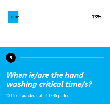
13%
B. NO
5
When is/are the hand
washing critical time/s?
1316 responded out of 1346 polled