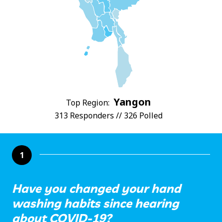
Yangon
Top Region:
313 Responders // 326 Polled
1
Have you changed your hand
washing habits since hearing
about COVID-19?