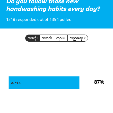
Do you follow those new
handwashing habits every day?
1318 responded out of 1354 polled
အားလုံး
အသက်
ကျား မ
တည်နေရာ
87%
A. YES