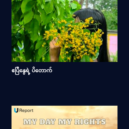
ဧပြီနွေရဲ့ ပိတောက်