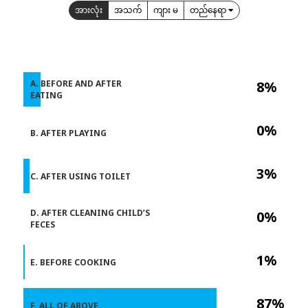
အားလုံး
အသက်
ကျား မ
တည်နေရာ
A. BEFORE AND AFTER
8%
EATING
0%
B. AFTER PLAYING
3%
C. AFTER USING TOILET
D. AFTER CLEANING CHILD’S
0%
FECES
1%
E. BEFORE COOKING
87%
F. ALL OF ABOVE