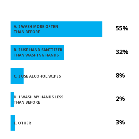
A. I WASH MORE OFTEN
55%
THAN BEFORE
B. I USE HAND SANITIZER
32%
THAN WASHING HANDS
8%
C. I USE ALCOHOL WIPES
D. I WASH MY HANDS LESS
2%
THAN BEFORE
3%
E. OTHER