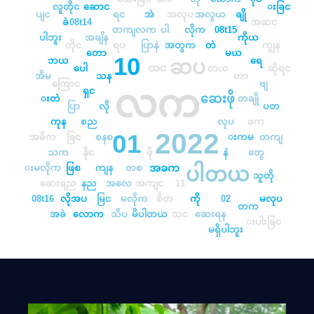
လူတိုင
းခြင
ဆောင
ချို
ပျင
ရင
အဲ
အလုပ
အလွယ
ခဲ
08t14
အဆင
ပါ
လိုက
တကျလက
08t15
ပါဘူး
အချိန
ကိုယ
တိုင
ပြာနဲ
ရပ
အတွက
တဲ
ကျွန
တော
မယ
10
ဘယ
ရေ
ဆပ
ပေါ
ဆိုရင
ထင
တယ
အိမ
သန
တာ
ကြောင
ဗျ
လက
ရှင
ဆေးဖို
တချို
းတဲ
ပြာ
လို
ပတ
ကုန
စည
လုပ
ခက
2022
01
အဓိက
ခြင
စနစ
းကမ
တကျ
နိုင
ဖို
သက
နဲ
တွေ
ပါတယ
းမလိုက
ဖြစ
အခက
ကျန
တစ
သူတို
ဆေးရည
နည
အလေ
အကျင
11
လိုအပ
မြင
မလိုက
စိတ
ကို
08t16
02
မလုပ
တက
သိပ
မိပါတယ
အခဲ
လောက
သင
ဆေးရန
းပါးခြင
မရှိပါဘူး