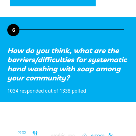
6
How do you think, what are the
barriers/difficulties for systematic
hand washing with soap among
your community?
1034 responded out of 1338 polled
းက
ရန
ဆေးခြင
တို
ိုင
ဆင
ယောက