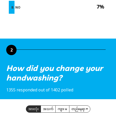
7%
B. NO
2
How did you change your
handwashing?
1355 responded out of 1402 polled
အားလုံး
အသက်
ကျား မ
တည်နေရာ