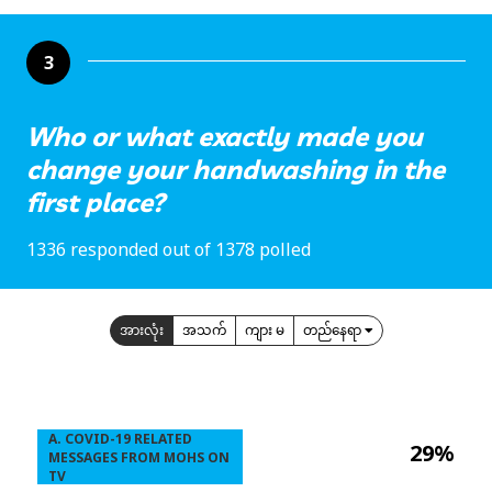
3
Who or what exactly made you
change your handwashing in the
first place?
1336 responded out of 1378 polled
အားလုံး
အသက်
ကျား မ
တည်နေရာ
A. COVID-19 RELATED
29%
MESSAGES FROM MOHS ON
TV