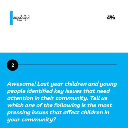
4%
မကူညီလိုပါ
2
Awesome! Last year children and young
people identified key issues that need
attention in their community. Tell us
which one of the following is the most
pressing issues that affect children in
your community?