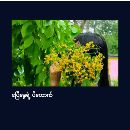
ဧပြီနွေရဲ့ ပိတောက်