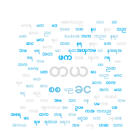
မႀကသည
လင
ဝင
မကရ
မတ
မဒ
ထမင
ဒဏ
နပ
နယ
သည
ဆယ
ညင
မဆ
bcdeအ
ကက
ကညင
နရင
မလ
ရပ
ဆင
တတ
နရ
နရပ
ခအ
သတ
ႀက
အၾကမ
ဘမ
မရ
မင
ရတ
ပင
နအရအ
အတ
ဖက
တစ
ၾက
စရ
ဂရ
ကမ
မမ
တယ
ဘက
ပပ
sorry
ညဏ
ပတ
ၿပ
ထင
လည
မဝင
မယ
ရမ
ဆက
တက
ခင
စတ
စက
စစ
ပည
အက
မသ
ဖၚ
ဖည
ရင
တဆင
ငယ
ကပ
အမ
သင
ဝန
သမ
ပမ
ကစ
ဖစ
ၾကတယ
ခမ
ဥပမ
ပခ
ကၽ
ကအ
ကလည
အစရ
ထက
တရ
တမ
ဖင
ပၚသ
ပဘ
ပန
ယစ
ရဖ
ရတယ
မရလ
အကယ
အခ
ဟရ
ဟဆ
သလ