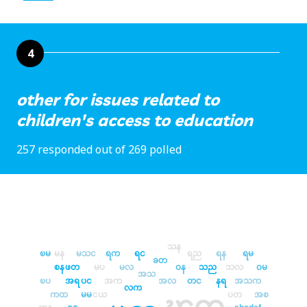
4
other for issues related to
children's access to education
257 responded out of 269 polled
သန
ၿမ
မန
မသင
ရက
ရင
ရည
ရန
ရမ
ခတ
စန
ဖတ
မပ
မလ
ဝန
သည
သလ
ဝမ
အသ
ၿပ
အရ
ပင
အက
အလ
တင
နရ
အသက
လက
ကထ
မမ
ငယ
ပတ
အစ