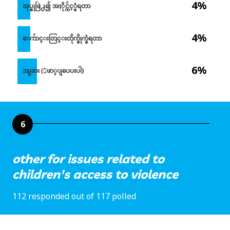
4%
အုပ္စုဖြဲ႕၍ အႏိုင္က်င့္ခံရတာ
4%
ေက်ာင္းတြင္းတိုက္ခိုက္ခံရတာ
6%
အျခား (ေဖာ္ျပေပးပါ)
6
other for issues related to
children's access to violence
112 responded out of 117 polled