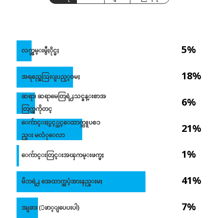
5%
လက္လွမ္းမွီႏိုင္မႈ
18%
အရည္အေသြးျပည့္ဝမႈ
ဆရာ၊ ဆရာမေတြရဲ႕သင္ခန္းစာအ
6%
တြက္ၾကိုတင္
ေက်ာင္းႏွင့္သင္ေထာက္ကူပစၥ
21%
ည္း မလံုေလာ
1%
ေက်ာင္းတြင္းအၾကမ္းဖက္မႈ
41%
မိဘရဲ႕ အေထာက္အပံ့အားနည္းမႈ
7%
အျခား (ေဖာ္ျပေပးပါ)