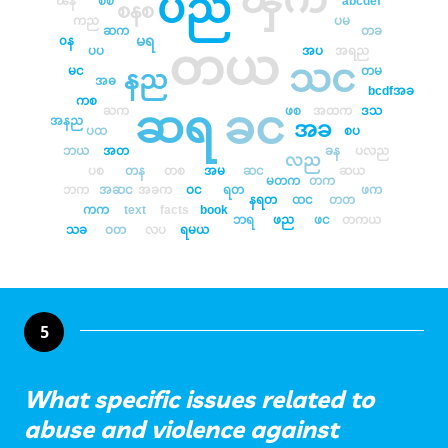
ၾက
ပည
ၽန
စစ
abcdef
စနစ
ကည
ပမ
ဆက
တခ
မရ
၀န
တယ
ပပ
အပ
အရည
သင
မင
တမ
နည
အဓ
bcdfအခ
ကစ
ခင
ႀက
ဖစ
အထက
ဒသ
ဆရ
အနည
အခ
ပထ
စပ
ဘယ
အတ
ခန
ပလည
လည
ပစ
တန
တစ
အမ
ဆင
ဆယ
မတက
တက
ဘက
အဆင
အခက
ဝင
ရတ
ဖက
နရတ
ထင
တတ
ကက
text
facts
book
ဘရ
ဖည
ဖင
တကယ
သခ
ဝတ
လပ
ရမယ
5
What specific issues related to
abuse and violence against