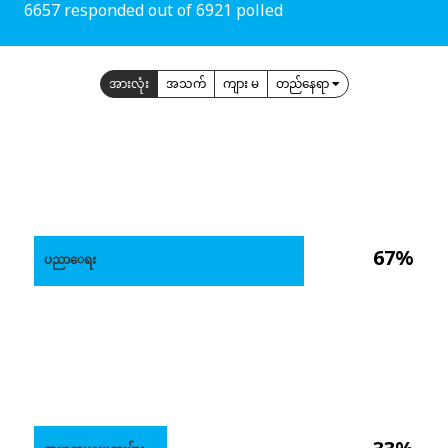
6657 responded out of 6921 polled
အားလုံး
အသက်
ကျား မ
တည်နေရာ
67%
ပညာေရး