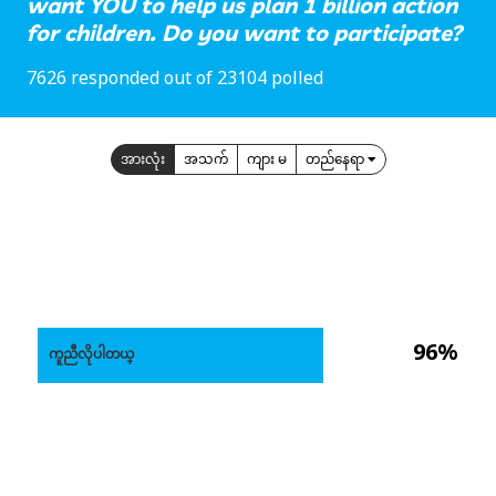
want YOU to help us plan 1 billion action
for children. Do you want to participate?
7626 responded out of 23104 polled
အားလုံး
အသက်
ကျား မ
တည်နေရာ
96%
ကူညီလိုပါတယ္