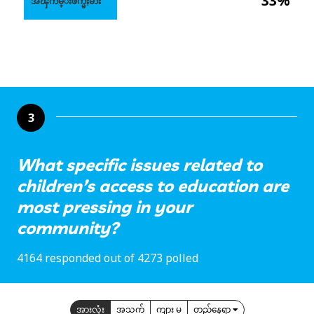
33%
အၾကမ္းဖက္မႈမ်ား
3
What specific issues related to
children’s access to education are
most pressing in your
community?
4164 responded out of 4273 polled
အားလုံး
အသက်
ကျား မ
တည်နေရာ