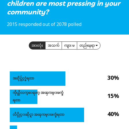
children are most pressing in your
community?
2015 responded out of 2078 polled
အားလုံး
အသက်
ကျား မ
တည်နေရာ
30%
အႏိုင္က်င့္ခံရတာ
ကိုယ္ထိလက္ေရာက္ အၾကမ္းဖက္ခံ
15%
ရတာ
40%
လိင္ပိုင္းဆိုင္ရာ အၾကမ္းဖက္ခံရတာ