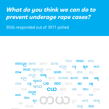
What do you think we can do to
prevent underage rape cases?
3556 responded out of 3971 polled
ကပ
ကလ
ဖက
ကလည
အက
အလ
ထက
တည
ငန
ရမ
ဗဟ
ဘယ
ၾကည
မသ
လမ
သတ
အရ
တင
နရ
သည
တရ
မည
ၾက
သဒဏ
ႀက
အစ
မရ
ရမယ
ပစ
ထင
ကမ
ဝန
အသ
ဖင
ပန
မယ
ငယ
ခင
ဘမ
ဖစ
အပ
ဥပမ
လည
တယ
sex
ၿပ
စခ
အမ
ရင
ဥပ
မက
ဆရ
မင
2016
ထန
အခ