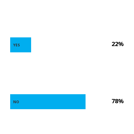
22%
YES
78%
NO