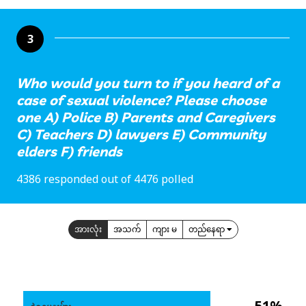
3
Who would you turn to if you heard of a
case of sexual violence? Please choose
one A) Police B) Parents and Caregivers
C) Teachers D) lawyers E) Community
elders F) friends
4386 responded out of 4476 polled
အားလုံး
အသက်
ကျား မ
တည်နေရာ
51%