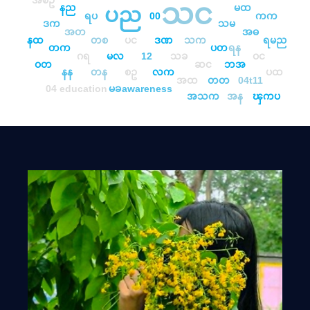
အစဥ
သင
နည
မထ
ပည
ရပ
00
ကက
ဒက
သမ
အတ
အဓ
နထ
တစ
ပင
ဒဏ
သက
ရမည
တက
ပတ
ရန
ဂရ
မလ
12
သခ
ဝင
ဝတ
ဆင
ဘအ
နန
တန
စဥ
လက
ပထ
အထ
တတ
04t11
04
education
မခ
awareness
အသက
အန
ၾကပ