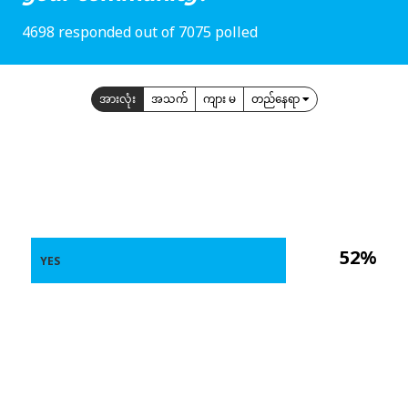
4698 responded out of 7075 polled
အားလုံး
အသက်
ကျား မ
တည်နေရာ
52%
YES