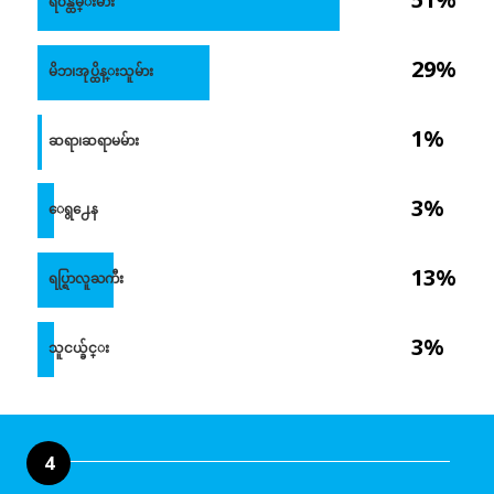
ရဲ၀န္ထမ္းမ်ား
29%
မိဘ၊အုပ္ထိန္းသူမ်ား
1%
ဆရာ၊ဆရာမမ်ား
3%
ေရွ႕ေန
13%
ရပ္ရြာလူႀကီး
3%
သူငယ္ခ်င္း
4