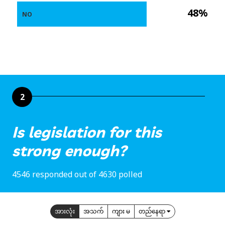
48%
NO
2
Is legislation for this
strong enough?
4546 responded out of 4630 polled
အားလုံး
အသက်
ကျား မ
တည်နေရာ