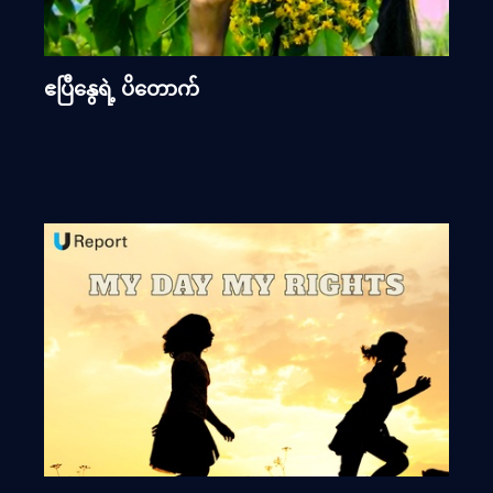
ဧပြီနွေရဲ့ ပိတောက်