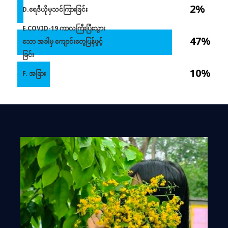
2%
D.ရေဒီယိုမှသင်ကြားခြင်း
E.COVID-19 ကာလကြီးပြီးသွား
47%
သော အခါမှ ကျောင်းတွေပြန်ဖွင့်
ခြင်း
10%
F. အခြား