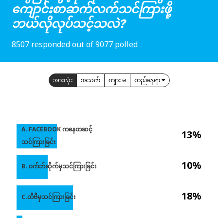
ကျောင်းစာဆက်လက်သင်ကြားဖို့
ဘယ်လိုလုပ်သင့်သလဲ?
8507 responded out of 9077 polled
အားလုံး
အသက်
ကျား မ
တည်နေရာ
A. FACEBOOK ကနေတဆင့်
13%
သင်ကြားခြင်း
10%
B. ဝက်ဘ်ဆိုက်မှသင်ကြားခြင်း
18%
C.တီဗီမှသင်ကြားခြင်း