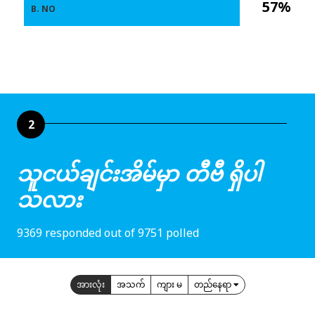
57%
B. NO
2
သူငယ်ချင်းအိမ်မှာ တီဗီ ရှိပါ
သလား
9369 responded out of 9751 polled
အားလုံး
အသက်
ကျား မ
တည်နေရာ