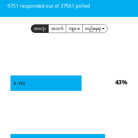
9751 responded out of 37561 polled
အားလုံး
အသက်
ကျား မ
တည်နေရာ
43%
A. YES