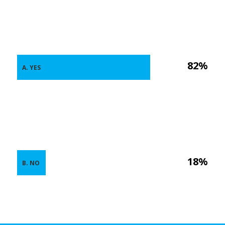
82%
A. YES
18%
B. NO