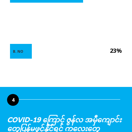
23%
B. NO
4
COVID-19 ကြောင့် ဇွန်လ အမှီကျောင်း
တွေပြန်မဖွင့်နိုင်ရင် ကလေးတွေ