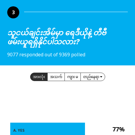
3
သူငယ်ချင်းအိမ်မှာ ရေဒီယိုနဲ့ တီဗီ
ဖမ်းယူရရှိနိုင်ပါသလား?
9077 responded out of 9369 polled
အားလုံး
အသက်
ကျား မ
တည်နေရာ
77%
A. YES