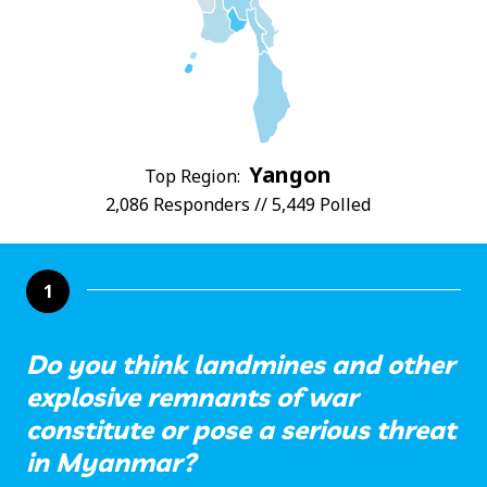
Yangon
Top Region:
2,086 Responders // 5,449 Polled
1
Do you think landmines and other
explosive remnants of war
constitute or pose a serious threat
in Myanmar?