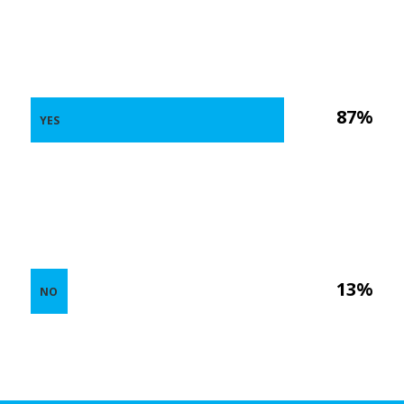
87%
YES
13%
NO