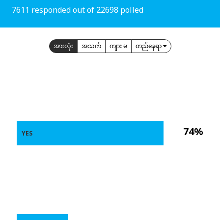
7611 responded out of 22698 polled
အားလုံး
အသက်
ကျား မ
တည်နေရာ
74%
YES