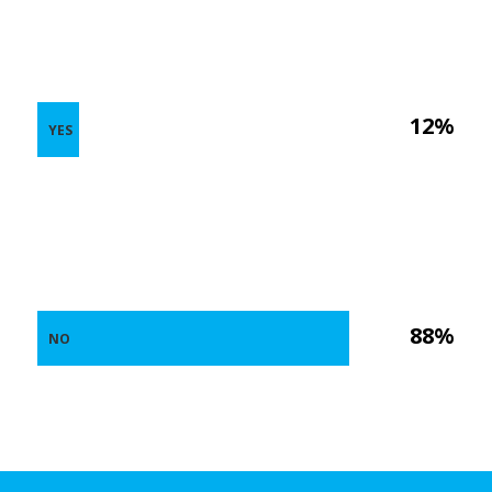
12%
YES
88%
NO