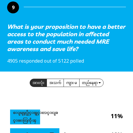
9
What is your proposition to have a better
access to the population in affected
areas to conduct much needed MRE
awareness and save life?
4905 responded out of 5122 polled
အားလုံး
အသက်
ကျား မ
တည်နေရာ
ေျမျမွပ္မိုင္းရွင္းလင္းျခ
11%
င္းေတြကို ၾ