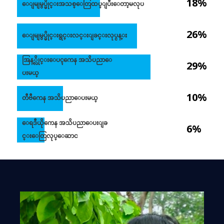
18%
ေျမျမွပ္မိုင္းအသစ္ေတြထပ္ျပီးေတာ့မလုပ
26%
ေျမျမွပ္မိုင္းရွင္းလင္းျခင္းလုပ္ငန္း
အြန္္လိုင္းေပၚကေန အသိပညာေ
29%
ပးမယ္
10%
တီဗီကေန အသိပညာေပးမယ္
ေရဒီယိုကေန အသိပညာေပးျခ
6%
င္းေတြလုပ္ေဆာင