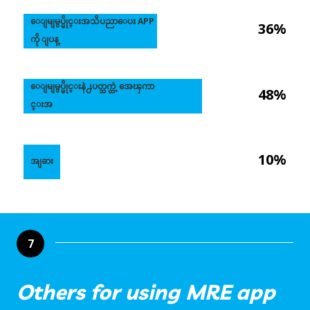
ေျမျမွပ္မိုင္းအသိပညာေပး APP
36%
ကို ျပန္
ေျမျမွပ္မိုင္းနဲ႕ပတ္သက္တဲ့ အေၾကာ
48%
င္းအ
10%
အျခား
7
Others for using MRE app