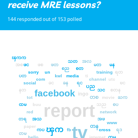
receive MRE lessons?
144 responded out of 153 polled
ၾကက
သတ
အလ
အစ
ဖင
ဖစ
ဖတ
မတ
မန
စည
စတ
sorry
un
training
ရတ
ပတ
kwl
media
ti
com
channel
utc
social
ခင
ခန
ရင
ၿင
ပည
နတ
သင
စတန
facebook
ingo
တစ
tot
movie
ႀက
report
ထမ
buu
သည
စပ
red
network
တရ
အသ
အဖ
www
tv
တန
paper
ၾက
ကပ
fb
cross
ရဒ
တမ
hello
internet
ကမ