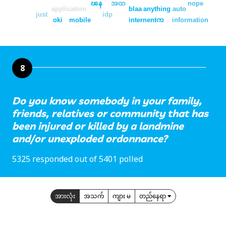
ၽန
အထ
nope
application
blaa
anything
auto
just
idp
oki
mobile
internentက
information
8
Do you know somebody in your family,
friends, relatives or community that has
been injured or killed by a landmine
and/or unexploded ordonnance?
5325 responded out of 5401 polled
အားလုံး
အသက်
ကျား မ
တည်နေရာ