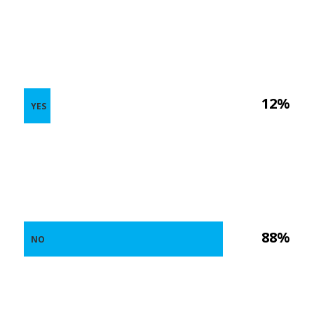
12%
YES
88%
NO