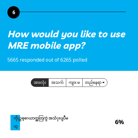
6
How would you like to use
MRE mobile app?
5665 responded out of 6265 polled
အားလုံး
အသက်
ကျား မ
တည်နေရာ
ကိုယ္တစ္ေယာက္အတြက္ပဲ အသံုးျပဳမ
6%
ယ္