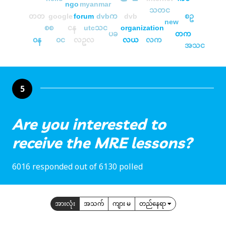
ngo
myanmar
သတင
တတ
google
forum
dvbက
dvb
စဥ
new
စစ
ငန
utcသင
organization
ပခ
တက
ဝန
ဝင
လဥလ
လယ
လက
အသင
5
Are you interested to
receive the MRE lessons?
6016 responded out of 6130 polled
အားလုံး
အသက်
ကျား မ
တည်နေရာ