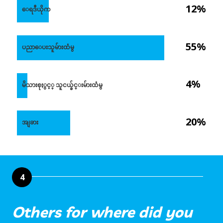
12%
ေရဒီယိုက
55%
ပညာေပးသူမ်ားထံမွ
4%
မိသားစုႏွင့္ သူငယ္ခ်င္းမ်ားထံမွ
20%
အျခား
4
Others for where did you