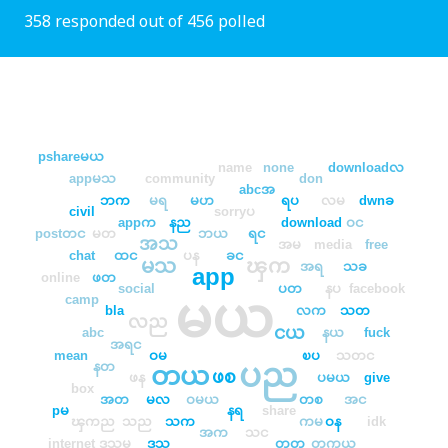
358 responded out of 456 polled
pshareမယ
name
none
downloadလ
appမသ
community
don
abcအ
ဘက
မရ
မဟ
ရပ
လမ
dwnခ
civil
sorryပ
appက
နည
download
ဝင
postတင
မတ
ဘယ
ရင
အသ
အမ
media
free
chat
ထင
ပန
ခင
မသ
ၾက
အရ
သခ
app
online
ဖတ
social
ပတ
နပ
facebook
မယ
camp
bla
လက
သတ
လည
ငယ
abc
နယ
fuck
အရင
mean
ဝမ
ၿပ
သတင
ပည
နတ
တယ
ဖစ
ဖန
ပမယ
give
box
အတ
မလ
ဝမယ
တစ
အင
pမ
နရ
share
ၾကည
သည
သက
ကမ
ဝန
idk
အက
သင
internet
ဒသမ
ဒသ
တတ
တကယ