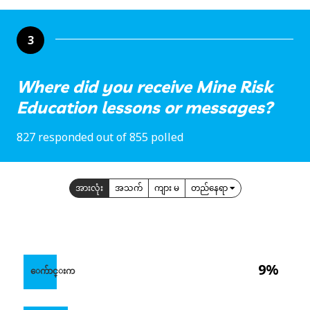
3
Where did you receive Mine Risk
Education lessons or messages?
827 responded out of 855 polled
အားလုံး
အသက်
ကျား မ
တည်နေရာ
9%
ေက်ာင္းက