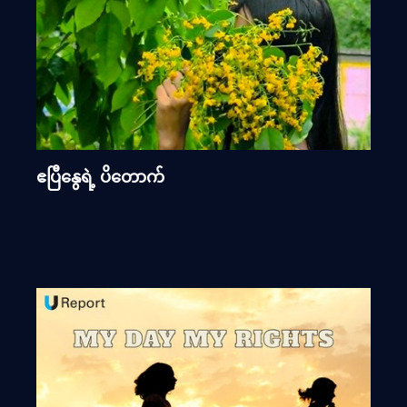
ဧပြီနွေရဲ့ ပိတောက်