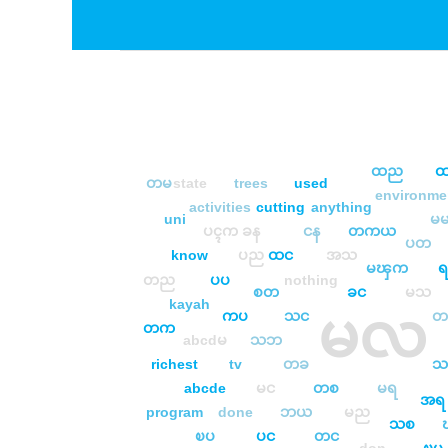
ထည
ထ
တမ
state
trees
used
environme
activities
cutting
anything
uni
မ
ပၚက
ခန
ငန
တကယ
ပတ
know
ပည
ထင
အသ
မၾက
ရ
တည
ပပ
nothing
စတ
ခင
မသ
kayah
မလ
ကပ
သင
တက
abcdမ
သဘ
richest
tv
တခ
သ
abcde
မင
တစ
မရ
အရ
program
done
ဘယ
မည
သစ
ၿပ
ပင
တင