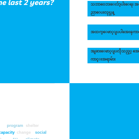
he last 2 years?
သဘာ၀ေဘးေလ်ာ့ပါးေရး အ
ညာေပးလုုပ္ငန္
အထက္ေဖာ္ျပပါအေၾကာင္း
အျခားေဖာ္ျပလိုသည့္ အ
ကာင္းအရာမ်ား
program
shelter
capacity
change
social
climate