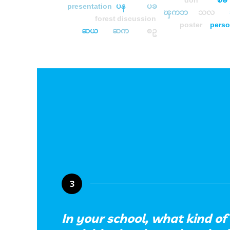
don
ၿမ
presentation
ပန
ပခ
ၾကဘ
သလ
forest
discussion
poster
pers
ဆယ
ဆက
စဥ
3
In your school, what kind o