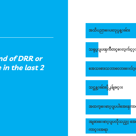
အသိပညာေပးလုပ္ငန္းမ်ား
သရုပ္ျပၾကိဳတင္ေလ့က်င့္ျ
nd of DRR or
in the last 2
အေသးစားသဘာဝေဘးေလ်ာ့ပါး
သင္တန္းမ်ားပို႕ခ်ျခင္း
အထက္ေဖာ္ျပပါအေၾကာင္း
အျခားေဖာ္ျပလိုသည့္ အ
ကာင္းအရာ