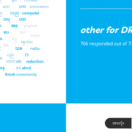
ရ
နပ
မဟ
ပက
simulation
ည
လည
computer
အရ
ပတ
စ
အခ
english
other for D
ၿပ
ပပ
none
ယ
စဥ
ၾကပ
706 responded out of 7
င
ဖစ
သခ
radia
ပည
15
ဘ
တက
nth
reduction
ဖန
ဖင
abcd
finish
community
အားလုံး