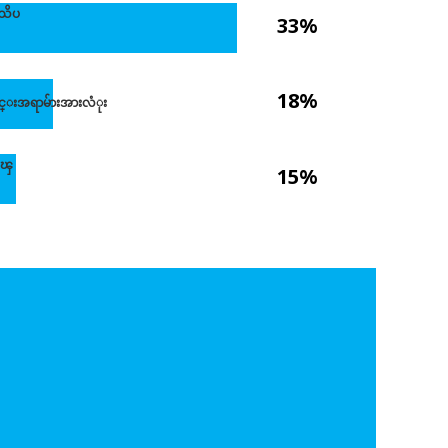
သိပ
33%
18%
အရာမ်ားအားလံုး
ေၾ
15%