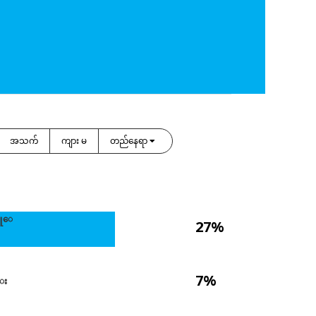
အသက်
ကျား မ
တည်နေရာ
ယူေ
27%
7%
္း