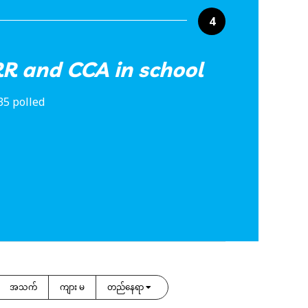
4
RR and CCA in school
35 polled
အသက်
ကျား မ
တည်နေရာ