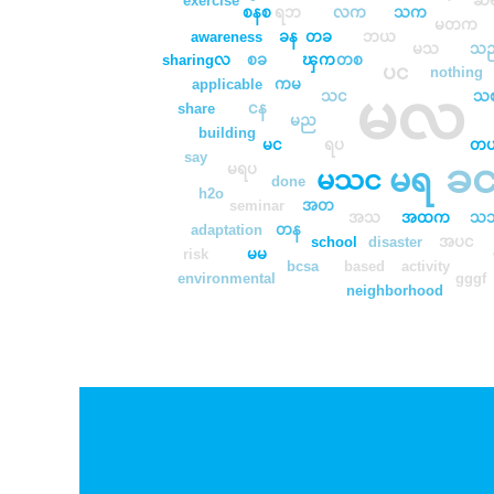
ဆ
စနစ
ရဘ
လက
သက
မတက
awareness
ခန
တခ
ဘယ
မသ
သ
sharingလ
စခ
ၾက
တစ
ပင
nothing
applicable
ကမ
မလ
သင
သ
share
ငန
မည
building
မင
ရပ
တ
say
ခ
မရပ
မရ
မသင
done
h2o
seminar
အတ
အသ
အထက
သ
adaptation
တန
school
disaster
အပင
risk
မမ
bcsa
based
activity
environmental
gggf
neighborhood