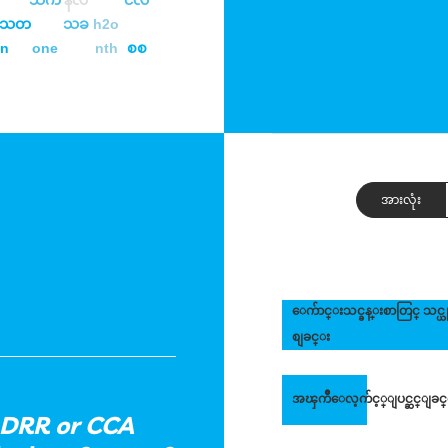
သက
နလ
ငလ
သတ
သခ
h2o
on
one
nth
စစ
အားလုံး
ေက်ာင္းသင္ခန္းစာတြင္ သင္
စျခင္း
အၾကိဳေလ့က်င့္ျပင္ဆင္ျခင
f DRR or CCA