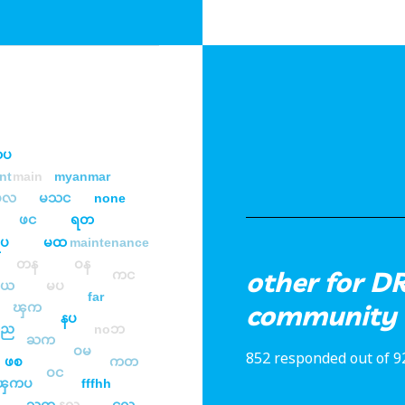
ပ
nt
main
myanmar
မလ
မသင
none
ဖင
ရတ
ပ
မထ
maintenance
တန
ဝန
other for D
ကင
တယ
မပ
far
community
ၾက
နပ
ည
noဘ
ႀက
ဝမ
852 responded out of 9
ဖစ
ကတ
ဝင
ၾကပ
fffhh