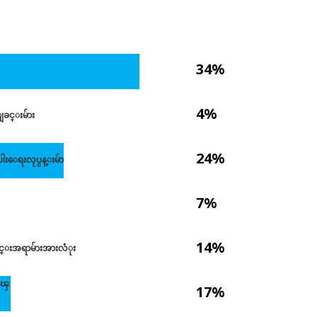
34%
4%
ခင္းမ်ား
24%
ေရးလုပ္ငန္းမ်ာ
7%
14%
အရာမ်ားအားလံုး
ေၾ
17%