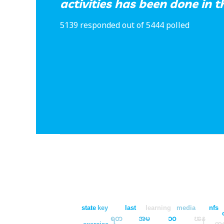
activities has been done in t
5139 responded out of 5444 polled
state
key
last
learning
media
nfs
ရတ
အမ
၁၀
ၽန
exercise