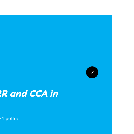
2
RR and CCA in
21 polled