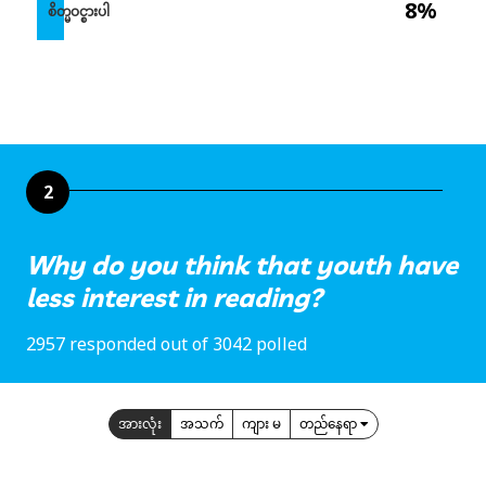
8%
စိတ္မဝင္စားပါ
2
Why do you think that youth have
less interest in reading?
2957 responded out of 3042 polled
အားလုံး
အသက်
ကျား မ
တည်နေရာ