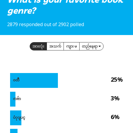
genre?
2879 responded out of 2902 polled
အားလုံး
အသက်
ကျား မ
တည်နေရာ
25%
၀တၳဳ
3%
ကဗ်ာ
6%
ပံုျပင္