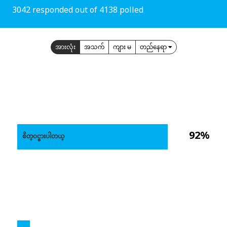
3042 responded out of 4138 polled
အားလုံး
အသက်
ကျား မ
တည်နေရာ
92%
စိတ္ဝင္စားပါတယ္