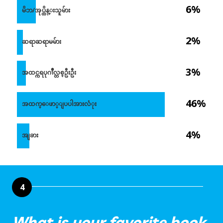
6%
မိဘ/အုပ္ထိန္းသူမ်ား
2%
ဆရာဆရာမမ်ား
3%
အထင္ကရပုဂၢိဳလ္တစ္ဦးဦး
46%
အထက္ေဖာ္ျပပါအားလံုး
4%
အျခား
4
What is your favorite book