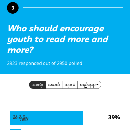
3
Who should encourage
youth to read more and
more?
2923 responded out of 2950 polled
အားလုံး
အသက်
ကျား မ
တည်နေရာ
39%
မိမိကိုယ္တိုင္