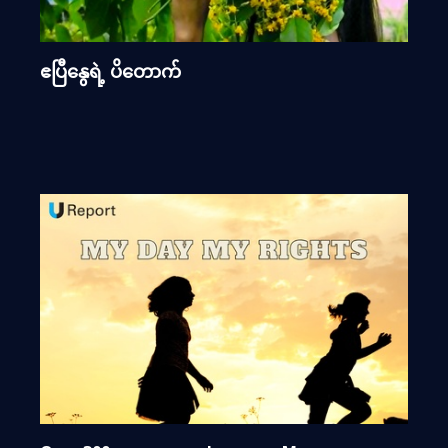
ဧပြီနွေရဲ့ ပိတောက်