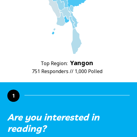
Yangon
Top Region:
751 Responders // 1,000 Polled
1
Are you interested in
reading?