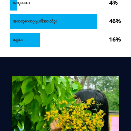
4%
အက္ေဆး
46%
အထက္ေဖာ္ျပပါအားလံုး
16%
အျခား