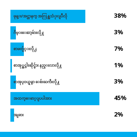
38%
ဖုန္း/အင္တာနက္ အလြန္အသံုးျပဳလို
3%
ဂိမ္းေဆာ့မ်ားလို႔
7%
စာဖတ္ပ်င္းလို႕
1%
စာအုပ္အငွါးဆိုင္မ်ား နည္းလာလို႔
3%
စာအုပ္ဝယ္ရမွာ ေစ်းႀကီးလို႔
45%
အထက္ေဖာ္ျပပါအား
2%
အျခား