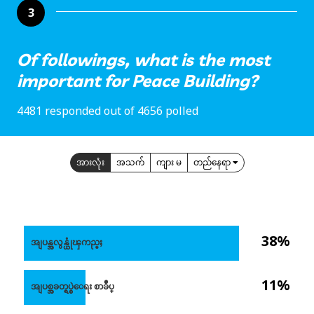
3
Of followings, what is the most
important for Peace Building?
4481 responded out of 4656 polled
အားလုံး
အသက်
ကျား မ
တည်နေရာ
38%
အျပန္အလွန္ယုံၾကည္မႈ
11%
အျပစ္အခတ္ရပ္စဲေရး စာခ်ဳပ္