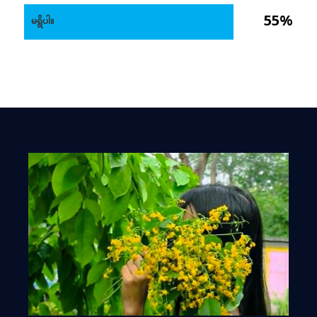
55%
မရွိပါ။