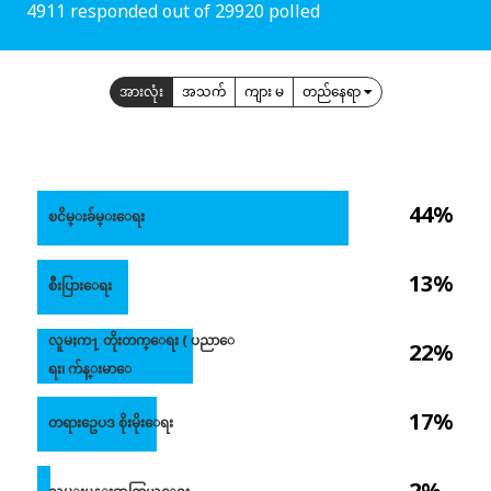
4911 responded out of 29920 polled
အားလုံး
အသက်
ကျား မ
တည်နေရာ
44%
ၿငိမ္းခ်မ္းေရး
13%
စီးပြားေရး
လူမႈက႑ တိုးတက္ေရး ( ပညာေ
22%
ရး၊ က်န္းမာေ
17%
တရားဥေပဒ စိုးမိုးေရး
2%