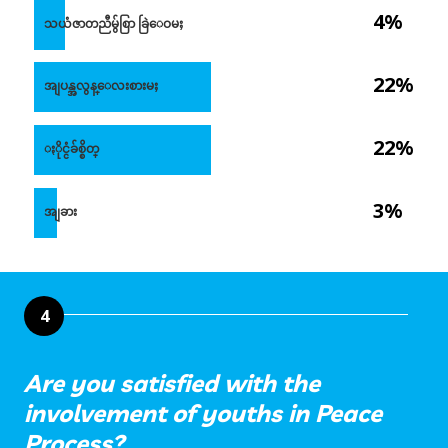
4%
သယံဇာတညီမွ်စြာ ခြဲေဝမႈ
22%
အျပန္အလွန္ေလးစားမႈ
22%
ႏိုင္ငံခ်စ္စိတ္
3%
အျခား
4
Are you satisfied with the
involvement of youths in Peace
Process?