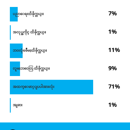
7%
ပညာေရးထိခိုက္တယ္။
1%
အလုပ္အကိုင္ ထိခိုက္တယ္။
11%
ဘဝလုံၿခဳံမႈထိခိုက္တယ္။
9%
လူမႈဘဝေတြ ထိခိုက္တယ္။
71%
အထက္ေဖာ္ျပပါအားလုံး
1%
အျခား