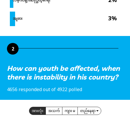
လမ္းပန္းဆက္သြယ္ေရး
3%
အျခား
2
How can youth be affected, when
there is instability in his country?
4656 responded out of 4922 polled
အားလုံး
အသက်
ကျား မ
တည်နေရာ