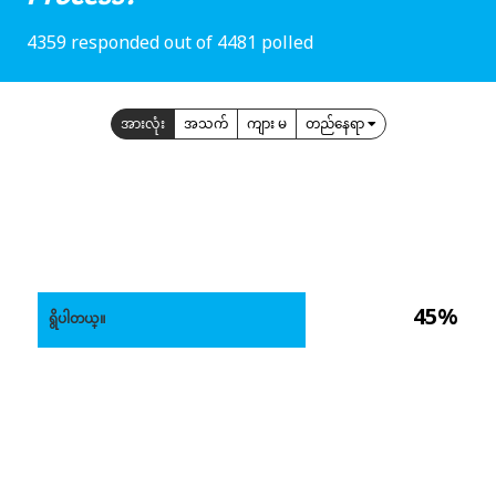
4359 responded out of 4481 polled
အားလုံး
အသက်
ကျား မ
တည်နေရာ
45%
ရွိပါတယ္။