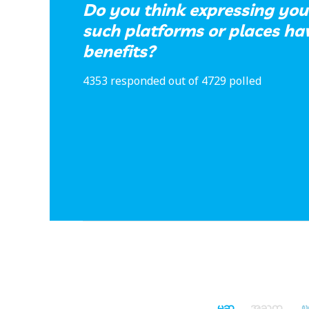
Do you think expressing you
such platforms or places hav
benefits?
4353 responded out of 4729 polled
မဆ
အႀက
ၿ