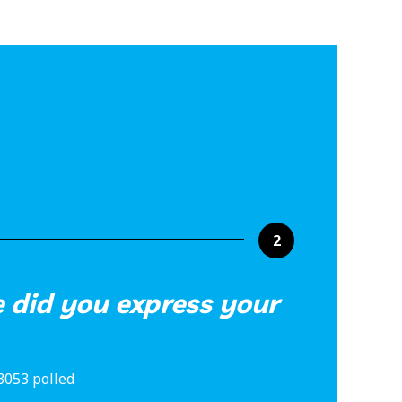
2
e did you express your
3053 polled