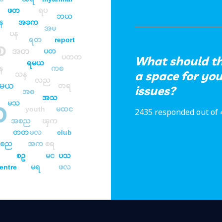
ဖတ
ရပ
ဘယ
န
အခက
အမ
ပန
ရတ
report
စ
အတ
ပတ
ပတတ
What should th
ရမယ
န
ကစ
a space for yo
သန
လည
မယ
တရ
issues?
အစ
အသ
ယ
မသ
youth
မထင
2435 responded out of 
အစည
ၾက
တတ
မလ
club
စည
အက
စရ
စဥ
မင
ပသ
entre
မရ
ဖလ