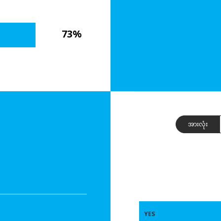
73%
အားလုံး
YES