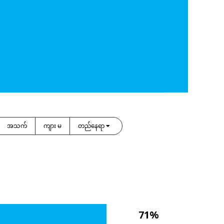
အသက်
ကျား မ
တည်နေရာ
71%