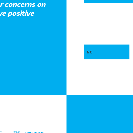
r concerns on
e positive
NO
င
အရ
myanmar