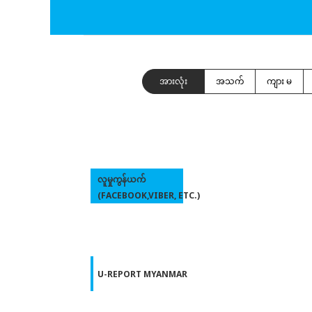
အားလုံး
အသက်
ကျား မ
လူမှုကွန်ယက်
(FACEBOOK,VIBER, ETC.)
U-REPORT MYANMAR