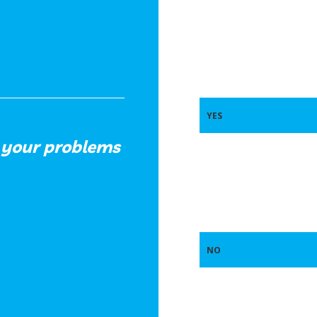
YES
 your problems
NO