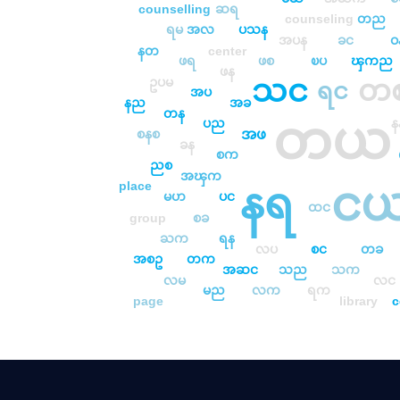
counselling
ဆရ
counseling
တည
ရမ
အလ
ပသန
အပန
ခင
ဝ
နတ
center
ဖရ
ဖစ
ၿပ
ၾကည
ဖန
သင
တ
ဥပမ
ရင
အပ
နည
အခ
တန
တယ
ပည
န
အဖ
စနစ
ခန
စက
ညစ
အၾက
င
place
နရ
မဟ
ပင
ထင
group
စခ
ႀက
ရန
လပ
စင
တခ
အစဥ
တက
အဆင
သည
သက
လမ
လင
မည
လက
ရက
page
library
c