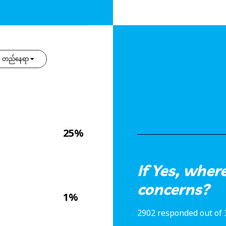
တည်နေရာ
25%
If Yes, wher
concerns?
1%
2902 responded out of 