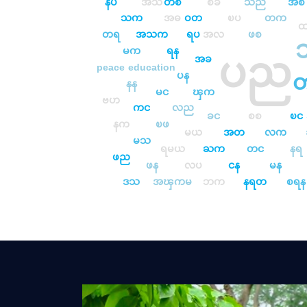
နပ
အသ
တစ
စခ
သည
အစ
သက
အဓ
ဝတ
ၿပ
တက
ထ
တရ
အသက
ရပ
အလ
ဖစ
မက
ရန
ပည
အခ
peace
education
ပန
နန
မင
ၾက
ဗဟ
ကင
လည
ခင
စစ
ၿင
နက
ၿဖ
မယ
အတ
လက
မသ
ရမယ
ႀက
တင
နရ
ဖည
ဖန
လပ
ငန
မန
ဒသ
အၾကမ
ဘက
နရတ
စရန