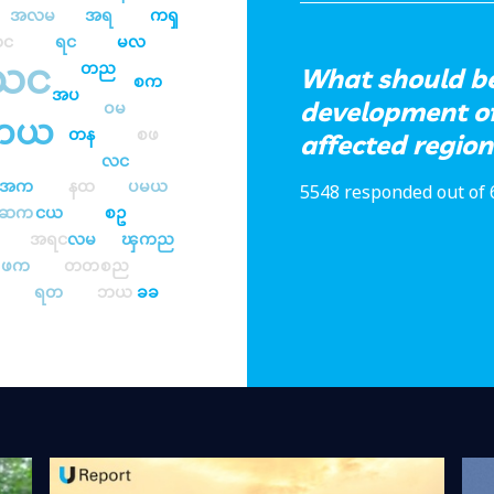
အလမ
အရ
ကၡ
င
ရင
မလ
သင
တည
What should be 
စက
အပ
development of
ဝမ
တယ
တန
စဖ
affected region
လင
အက
နထ
ပမယ
5548 responded out of 
ဆက
ငယ
စဥ
အရင
လမ
ၾကည
ဖက
တတ
စည
ရတ
ဘယ
ခခ