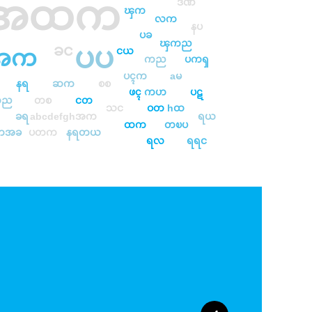
အထက
ဒဏ
ၾက
လက
နပ
ပခ
ၾကည
ပပ
ခင
အက
ငယ
ကည
ပကၡ
ပၚက
aမ
နရ
ဆက
စစ
ဖၚ
ကဟ
ပဋ
တည
တစ
ငတ
သင
ဝတ
hထ
ခရ
abcdefghအက
ရယ
ထက
တၿပ
ကအခ
ပတက
နရတယ
ရလ
ရရင