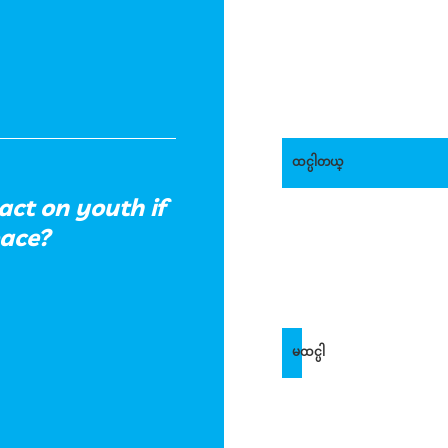
ထင္ပါတယ္
act on youth if
eace?
မထင္ပါ