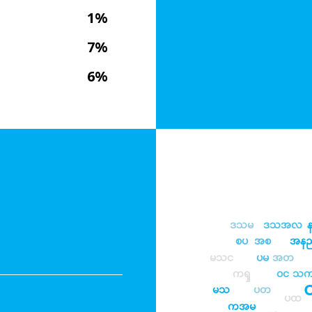
1%
7%
6%
ဒသမ
ဒသအလ
စပ
အစ
အန
မသင
ပမ
အတ
ကၡ
ဝင
သ
မသ
ပတ
ပထ
ကအမ