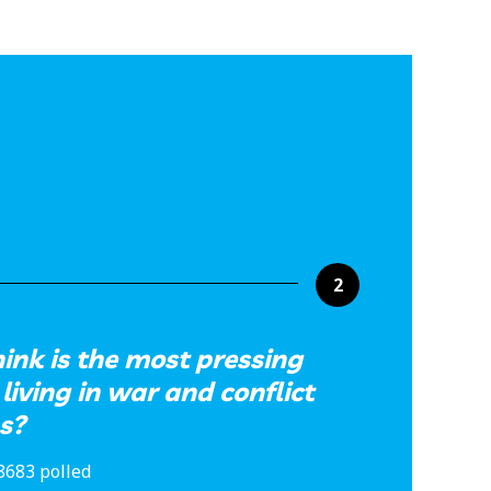
2
ink is the most pressing
living in war and conflict
s?
8683 polled