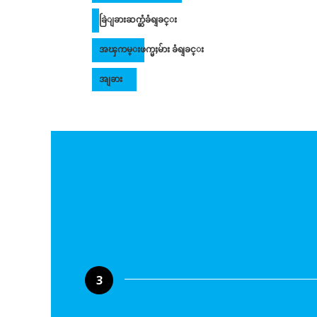
ခြဲျခားဆက္ဆံခံရျခင္း
အၾကမ္းဖက္မႈမ်ား ခံရျခင္း
အျခား
3