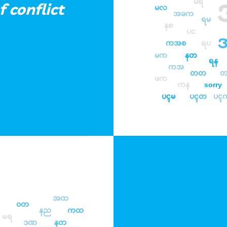
မရ
 conflict
မလ
အခက
ရမ
နစ
ပင
ကအစ
ရပ
မက
နတ
ရန
ကအ
တတ
ဖက
ကန
sorry
ပၚမ
ပၚတ
ပၚ
အထ
၀တ
နည
ကထ
မရ
ဒဏ
နတ