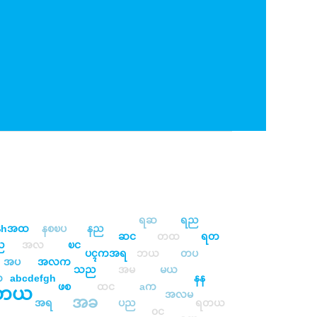
ရဆ
ရည
နhအထ
နစၿပ
နည
ဆင
တထ
ရတ
ည
အလ
ၿင
ပၚကအရ
ဘယ
တပ
အပ
အလက
သည
အမ
မယ
က
abcdefgh
နန
ဖစ
ထင
aက
တယ
အလမ
အခ
အရ
ပည
ရတယ
၀င