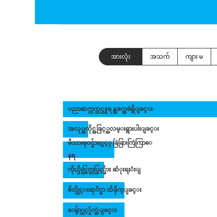
အားလုံး
အသက်
ကျား မ
ပညာဆက္လက္သင္ယူရန္အခက္အခဲရွိျခင္း
အလုပ္အကိုင္အခြင့္အလမ္းရွားပါးျခင္း
မိသားစုဝင္မ်ားႏွင့္ ခြဲခြာ၊ကြဲကြာေ
နရ
ကိုယ္ပိုင္လြတ္လပ္ခြင့္မ်ား ဆံုးရႈံးျ
စိတ္ပိုင္းဆုိင္ရာ ထိခိုက္ျခင္း
ေမ်ွာ္လင့္ခ်က္မဲ့ျခင္း