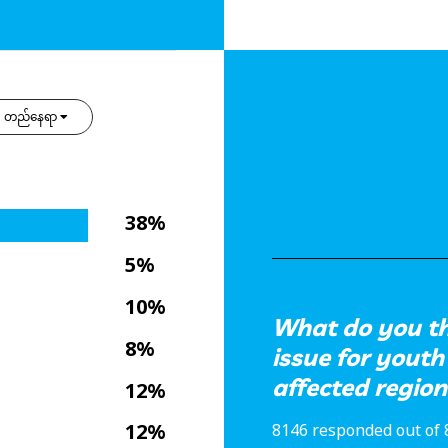
တည်နေရာ
38%
5%
10%
What do you th
8%
issue for youth 
affected region
12%
12%
8146 responded out of 