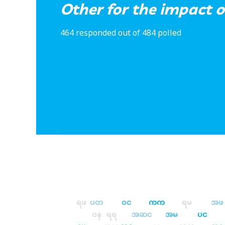
Other for the impact of
464 responded out of 484 polled
ရဖ
ပတ
ဝင
ကက
ရမ
အဖ
ဝန
ရရ
အဆင
အမ
ပင