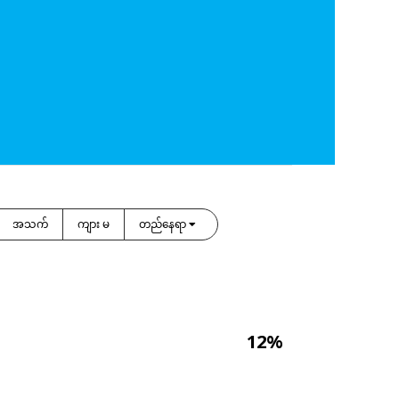
အသက်
ကျား မ
တည်နေရာ
12%