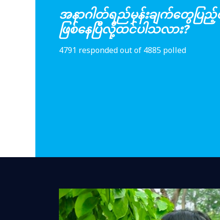
အနာဂါတ်ရည်မှန်းချက်တွေပြည့်ဝ
ဖြစ်နေပြီလို့ထင်ပါသလား?
4791 responded out of 4885 polled