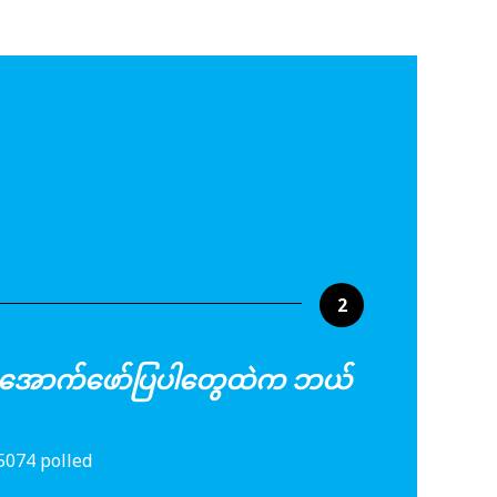
2
်က အောက်ဖော်ပြပါတွေထဲက ဘယ်
5074 polled