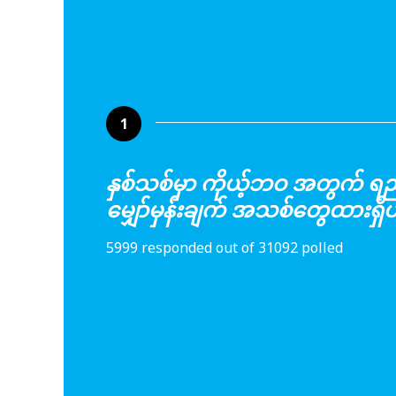
1
နှစ်သစ်မှာ ကိုယ့်ဘဝ အတွက် ရည်
မျှော်မှန်းချက် အသစ်တွေထားရှ
5999 responded out of 31092 polled