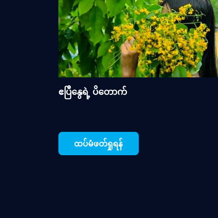
ဧပြီနွေရဲ့ ပိတောက်
ထပ်မံဖတ်ရှုရန်