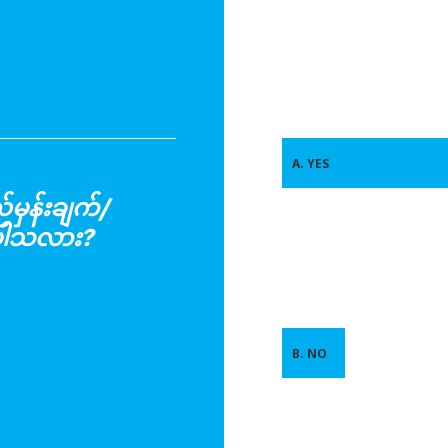
A. YES
မှန်းချက်/
ိပါသလား?
B. NO