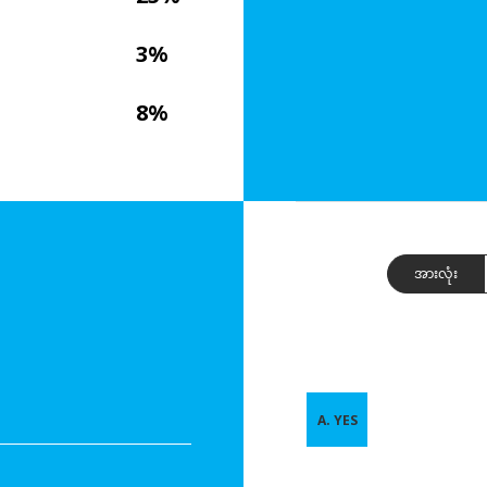
3%
8%
အားလုံး
A. YES