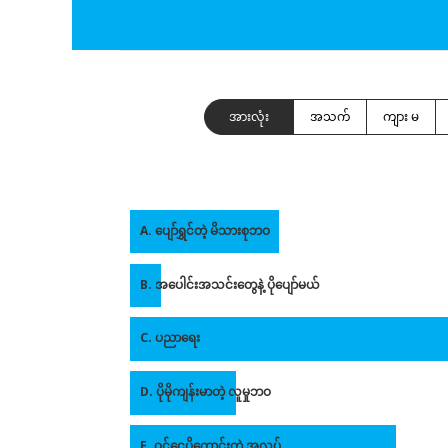
အားလုံး
အသက်
ကျား မ
A. ပျော်ရွှင်တဲ့ မိသားစုဘဝ
B. အပေါင်းအသင်းတွေနဲ့ ပိုပျော်မယ်
C. ပညာရေး
D. ပိုမိုကျန်းမာတဲ့ လူမှုဘဝ
E. ဝင်ငွေပိုကောင်းတဲ့ အလုပ်