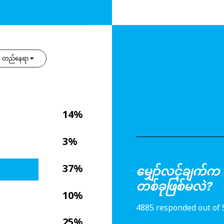
တည်နေရာ
14%
3%
37%
မျှော်လင့်ချက
တစ်ခုဖြစ်မလဲ?
10%
4885 responded out of 
25%