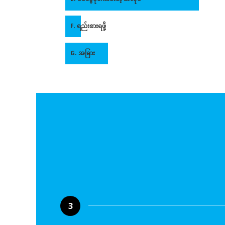
F. ရည်းစားရဖို့
G. အခြား
3