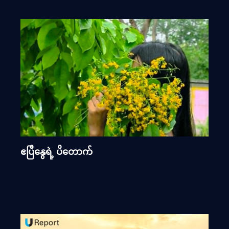
ဧပြီနွေရဲ့ ပိတောက်