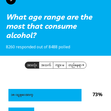
What age range are the
most that consume
alcohol?
8260 responded out of 8488 polled
အားလုံး
အသက်
ကျား မ
တည်နေရာ
73%
၁၈ ႏွစ္ေအာက္