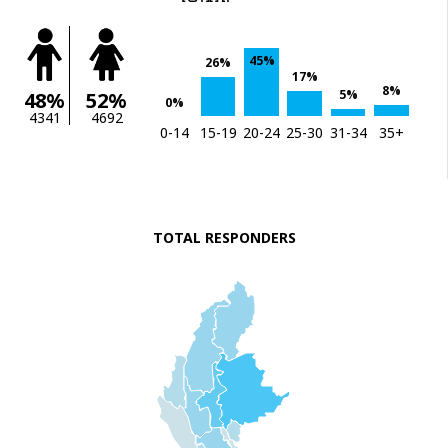
45%
26%
17%
8%
5%
48%
52%
0%
4341
4692
0-14
15-19
20-24
25-30
31-34
35+
TOTAL RESPONDERS