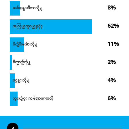
8%
ေစ်းႏႈန္းခ်ိဳသာလို႔
62%
အလြယ္တကူဝယ္ယူႏိုင္
11%
စိတ္ဖိစီးမႈမ်ားလို႔
2%
စိတ္ဓာတ္က်လို႔
4%
ပင္ပန္းလို႔
6%
သူငယ္ခ်င္းက ဖိအားေပးလို
3