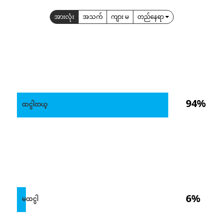
အားလုံး
အသက်
ကျား မ
တည်နေရာ
94%
ထင္ပါတယ္
6%
မထင္ပါ