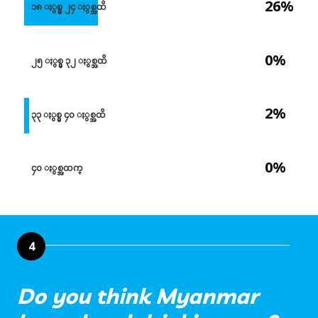
26%
၁၈ ႏွစ္မွ ၂၄ ႏွစ္အထိ
0%
၂၅ ႏွစ္မွ ၃၂ ႏွစ္အထိ
2%
၃၃ ႏွစ္မွ ၄၀ ႏွစ္အထိ
0%
၄၀ ႏွစ္အထက္
4
Do you think Myanmar