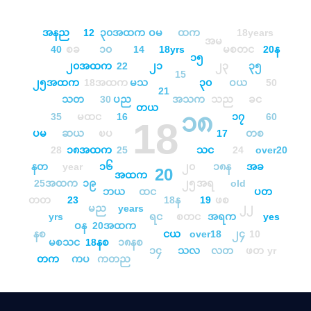
အနည
12
၃၀အထက
ဝမ
ထက
18years
အမ
40
စခ
၁၀
14
18yrs
မစတင
20န
၁၅
၂၀အထက
22
၂၁
၂၃
၃၅
15
၂၅အထက
18အထက
မသ
၃၀
ဝယ
50
21
သတ
30
ပည
အသက
သည
ခင
တယ
၁၈
35
မထင
16
၁၇
60
18
ပမ
ဆယ
ၿပ
17
တစ
28
၁၈အထက
25
သင
24
over20
၁၆
နတ
year
၂၀
၁၈န
အခ
20
အထက
25အထက
၁၉
၂၅
အရ
old
ဘယ
ထင
ပတ
တတ
23
18န
19
ဖစ
မည
years
၂၂
yrs
ရင
စတင
အရက
yes
ဝန
20အထက
နစ
ငယ
over18
၂၄
10
မစသင
18နစ
၁၈နစ
၁၄
သလ
လတ
ဖတ
yr
တက
ကပ
ကတည