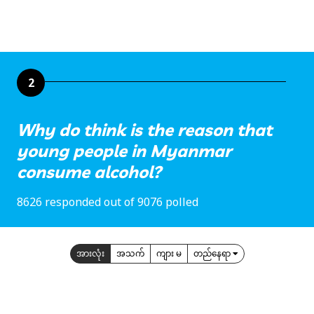
2
Why do think is the reason that
young people in Myanmar
consume alcohol?
8626 responded out of 9076 polled
အားလုံး
အသက်
ကျား မ
တည်နေရာ