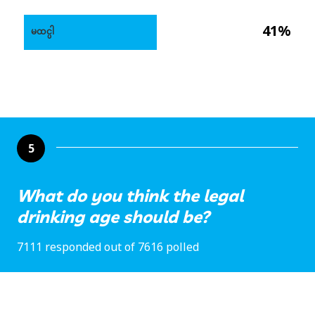
41%
မထင္ပါ
5
What do you think the legal
drinking age should be?
7111 responded out of 7616 polled