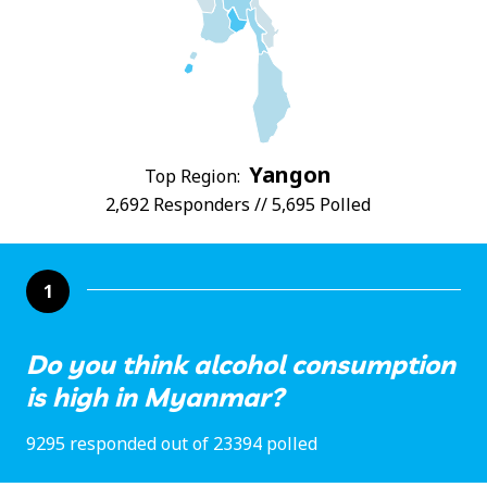
Yangon
Top Region:
2,692 Responders // 5,695 Polled
1
Do you think alcohol consumption
is high in Myanmar?
9295 responded out of 23394 polled