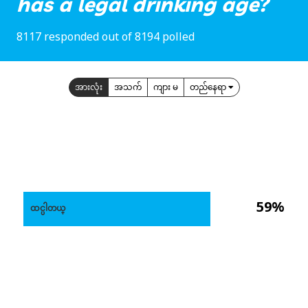
has a legal drinking age?
8117 responded out of 8194 polled
အားလုံး
အသက်
ကျား မ
တည်နေရာ
59%
ထင္ပါတယ္