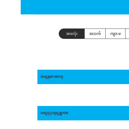
အားလုံး
အသက်
ကျား မ
၁၀ႏွစ္ေအာက္
၁၁ႏွင့္၁၃ႏွစ္ၾကား