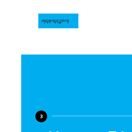
၁၄ႏွစ္ႏွင့္အထက္
3