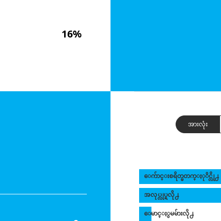
16%
အားလုံး
ေက်ာင္းစရိတ္မတက္ႏုိင္လို႕
အလုပ္လုပ္ရလို႕
ေမာင္ႏွမမ်ားလို႕