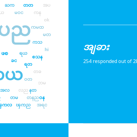
ႀက
တတ
အပ
မယ
မဝင
ကန
ok
ပည
ကမထ
မတ
ကသ
အျခား
hi
ဖစ
ရယ
စသန
254 responded out of 2
ခင
ရတ
တယ
တခ
ဝတ
ဘမ
အလ
လည
နတ
ည
တမ
တနည
ဝန
ၾကလ
ၾကည
အရင