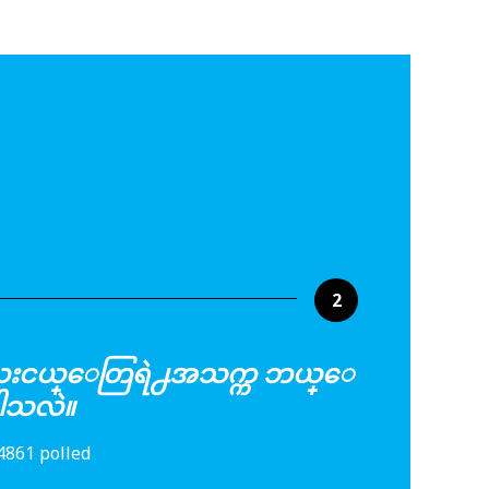
2
 ကေလးငယ္ေတြရဲ႕အသက္က ဘယ္ေ
္ပါသလဲ။
4861 polled