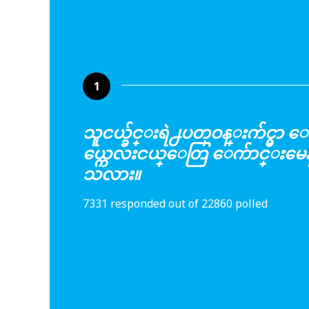
1
သူငယ္ခ်င္းရဲ႕ပတ္ဝန္းက်င္မွ
ယ္ကေလးငယ္ေတြ ေက်ာင္းမေန
သလား။
7331 responded out of 22860 polled