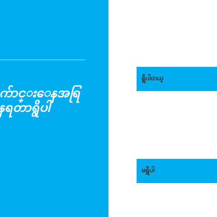
ရွိပါတယ္
ာ ေက်ာင္းေနအရြ
ရတာရွိပါ
မရွိပါ