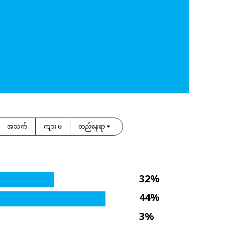
အသက်
ကျား မ
တည်နေရာ
32%
44%
3%