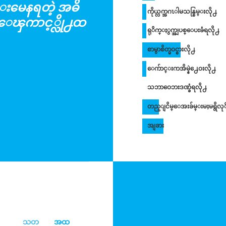
မေနရတဲ့ အဓိ
ကိုယ္လက္အဂၤါမသန္စြမ္းလို႕
ၾကာင့္လို႕ထ
ရုိက္ႏွက္အျပစ္ေပးခံရလို႕
စာမွာစိတ္မဝင္စားလို႕
ေက်ာင္းကအိမ္နဲ႕ေဝးလို႕
သဘာဝေဘးဒဏ္ခံရလို႕
တည္ျငိမ္ေအးခ်မ္းမႈမရွိလု
အျခား
သတ
အထ