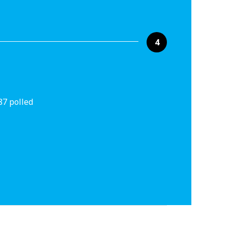
4
87 polled