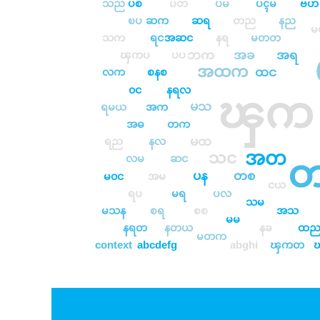
သည
ပစ
ပတ
ပမ
ပၚမ
ဗဟ
ၿပ
ဆက
ဆရ
တည
နည
သက
ရင
အဆင
နရ
မတတ
ဘက
အခ
အရ
ၾကပ
ပပ
အထက
ထင
လက
စနစ
၀င
နရလ
ၾက
မသ
ရမယ
အက
အဓ
တက
မထ
ရည
နလ
အတ
သင
လမ
ဆင
ပန
တစ
မ၀င
အမ
ငယ
ရပ
မရ
ပလ
သမ
မသန
စရ
စစ
အသ
မမ
နရတ
နတယ
နခ
ထ
မတက
context
abcdefg
abghi
ၾကတ