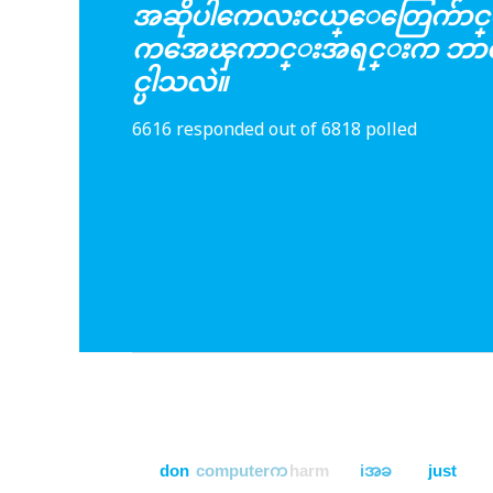
အဆိုပါကေလးငယ္ေတြေက်ာင္း
ကအေၾကာင္းအရင္းက ဘာေ
င္ပါသလဲ။
6616 responded out of 6818 polled
don
computerက
harm
iအခ
just