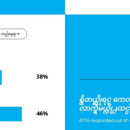
တည်နေရာ
38%
ရွိတယ္ဆိုရင္
လာက္ရွိမယ္လို႕ထင
46%
4716 responded out of 