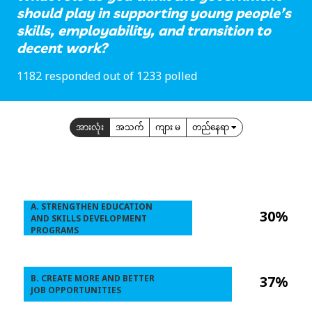
should play in supporting young people’s
skills, employability, and transition to
decent work?
1182 responded out of 1233 polled
အားလုံး
အသက်
ကျား မ
တည်နေရာ
A. STRENGTHEN EDUCATION
30%
AND SKILLS DEVELOPMENT
PROGRAMS
B. CREATE MORE AND BETTER
37%
JOB OPPORTUNITIES