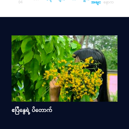
04
အချင
နောက
ဧပြီနွေရဲ့ ပိတောက်