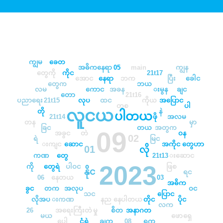
ကျွမ
ခေတ
အဓိကနေရာ
05
main
ကျွန
တွေကို
ကိုင
21t17
ပြီး
ခေါင
အောင
နေရာ
ဘက
တွေက
ဘယ
လမ
ကောင
အခန
းမွန
ချင
တော
21t16
ကိုယ
အပြောင
ပညာရေး
21t15
လုပ
ထင
ပါ
တစ
တို
လူငယ
နဲ
ပါတယ
ဖို
21t14
အလမ
တန
မှာ
ခြင
တယ
အတွက
09
အခွင
တဲ
ဝန
02
မြင
ရဲ
အကိုင
းကျင
ဆောင
တွေဟာ
လို
01
ကဏ
တွေ
21t13
းဆောင
2023
ကို
ပါဝင
ဖြစ
တွေရဲ
နိုင
ရင
06
နေတယ
03
အဓိက
ခွင
တက
အလုပ
ဝင
ပြောင
သင
လိုအပ
နေပါတယ
တိုင
ပိုင
းကဏ
နည
လက
အရေးကြီးတဲ
စိတ
26
မှု
အနာဂတ
မယ
ဖော
ရှေ
ပေါ
ငံရဲ
ချက
08
ရွက