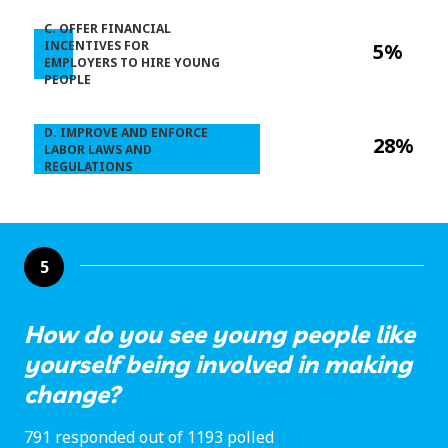
C. OFFER FINANCIAL
INCENTIVES FOR
5%
EMPLOYERS TO HIRE YOUNG
PEOPLE
D. IMPROVE AND ENFORCE
28%
LABOR LAWS AND
REGULATIONS
5
How do you see young people like
yourself being involved in making
change?
791 responded out of 1193 polled