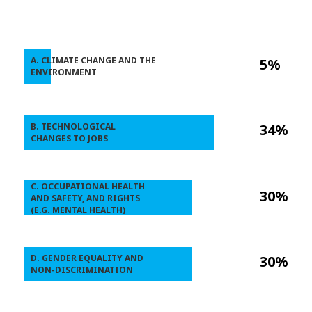
A. CLIMATE CHANGE AND THE
5%
ENVIRONMENT
B. TECHNOLOGICAL
34%
CHANGES TO JOBS
C. OCCUPATIONAL HEALTH
30%
AND SAFETY, AND RIGHTS
(E.G. MENTAL HEALTH)
D. GENDER EQUALITY AND
30%
NON-DISCRIMINATION