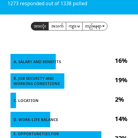
1273 responded out of 1338 polled
အားလုံး
အသက်
ကျား မ
တည်နေရာ
16%
A. SALARY AND BENEFITS
B. JOB SECURITY AND
19%
WORKING CONDITIONS
2%
C. LOCATION
14%
D. WORK-LIFE BALANCE
E. OPPORTUNITIES FOR