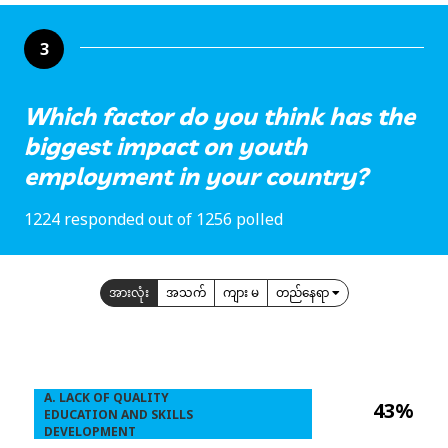
3
Which factor do you think has the
biggest impact on youth
employment in your country?
1224 responded out of 1256 polled
အားလုံး
အသက်
ကျား မ
တည်နေရာ
A. LACK OF QUALITY
43%
EDUCATION AND SKILLS
DEVELOPMENT