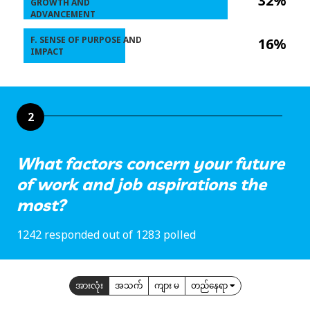
32%
GROWTH AND
ADVANCEMENT
F. SENSE OF PURPOSE AND
16%
IMPACT
2
What factors concern your future
of work and job aspirations the
most?
1242 responded out of 1283 polled
အားလုံး
အသက်
ကျား မ
တည်နေရာ