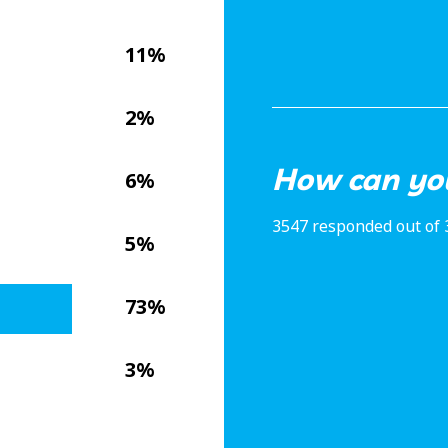
11%
2%
How can you
6%
3547 responded out of 
5%
73%
3%