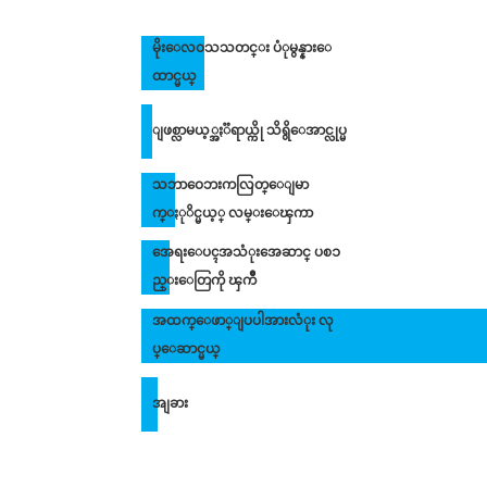
မိုးေလဝသသတင္း ပံုမွန္နားေ
ထာင္မယ္
ျဖစ္လာမယ့္အႏၱရာယ္ကို သိရွိေအာင္လုပ္မ
သဘာဝေဘးကလြတ္ေျမာ
က္ႏုိင္မယ့္ လမ္းေၾကာ
အေရးေပၚအသံုးအေဆာင္ ပစၥ
ည္းေတြကို ၾကိဳ
အထက္ေဖာ္ျပပါအားလံုး လု
ပ္ေဆာင္မယ္
အျခား