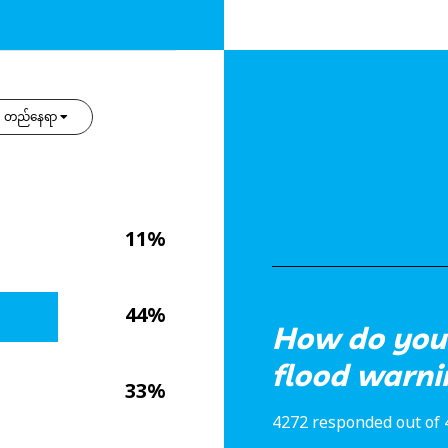
တည်နေရာ
11%
44%
How do you 
flood warni
33%
4272 responded out of 