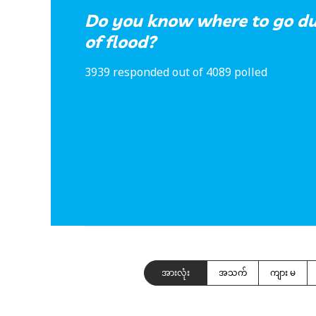
Do you know where to go du
of flood?
3939 responded out of 4089 polled
အားလုံး
အသက်
ကျား မ