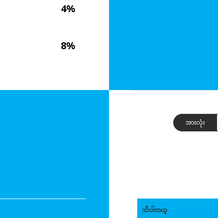
4%
8%
အားလုံး
သိပါတယ္