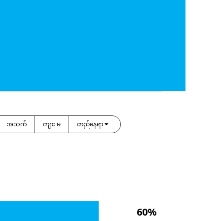
အသက်
ကျား မ
တည်နေရာ
60%