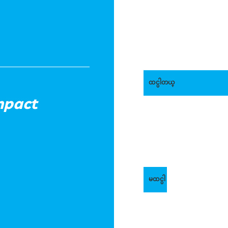
ထင္ပါတယ္
mpact
မထင္ပါ