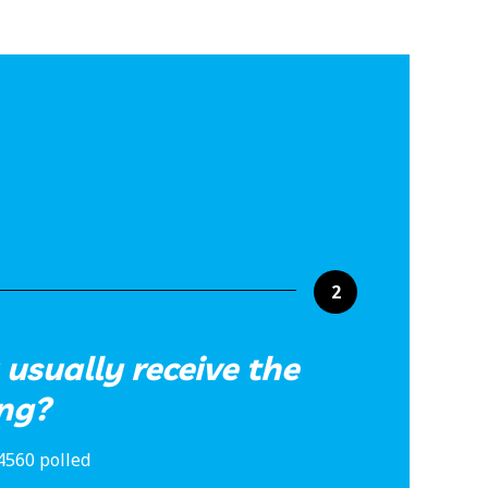
2
usually receive the
ng?
4560 polled