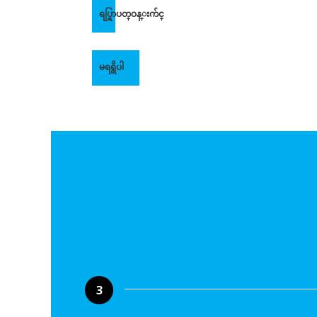
ရပ္ရြာပတ္ဝန္းက်င္
မရရွိပါ
3