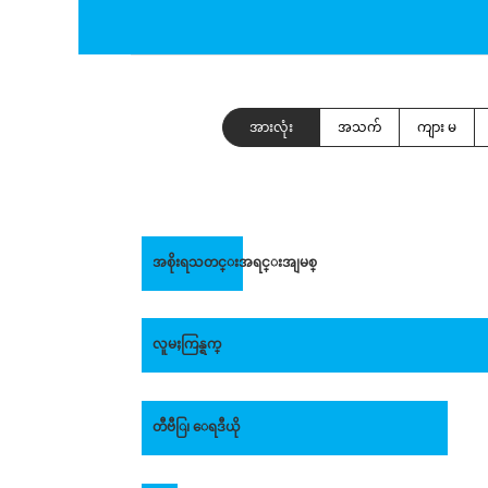
အားလုံး
အသက်
ကျား မ
အစိုးရသတင္းအရင္းအျမစ္
လူမႈကြန္ရက္
တီဗီြ၊ ေရဒီယို