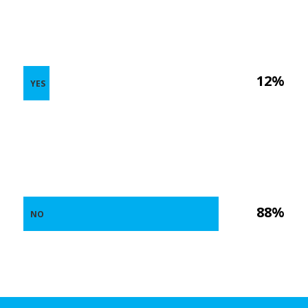
12%
YES
88%
NO