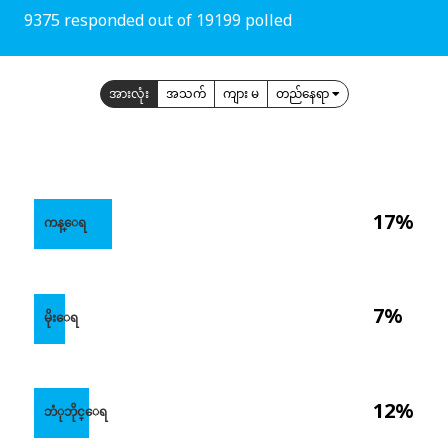
9375 responded out of 19199 polled
အားလုံး
အသက်
ကျား မ
တည်နေရာ
17%
ကန္ေရ
7%
မိုးေရ
12%
ဘံုဘိုင္ေရ