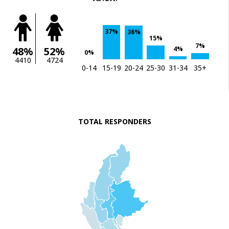
37%
36%
15%
7%
4%
48%
52%
0%
4410
4724
0-14
15-19
20-24
25-30
31-34
35+
TOTAL RESPONDERS