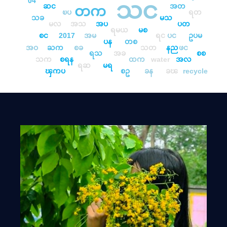
04
သင
ဆင
အတ
တက
ၿပ
ရတ
သခ
မသ
မလ
အသ
အပ
ပတ
ရမယ
မစ
စင
2017
အမ
ရင
ပင
ဥပမ
ပန
တစ
အဝ
ႀက
စခ
သတ
နည
ဖင
ရသ
အခ
စစ
သက
စရန
ထက
water
အလ
ရဆ
မရ
ၾကပ
စဥ
ခန
ခၽ
recycle