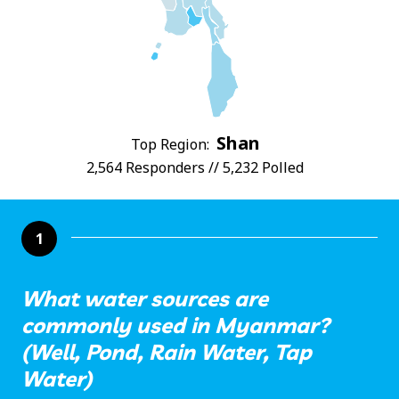
Shan
Top Region:
2,564 Responders // 5,232 Polled
1
What water sources are
commonly used in Myanmar?
(Well, Pond, Rain Water, Tap
Water)