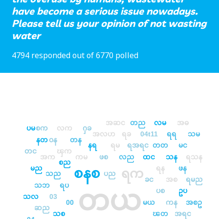
have become a serious issue nowadays.
Please tell us your opinion of not wasting
water
4794 responded out of 6770 polled
အဆင
တည
လမ
အဓ
ပမ
စက
လက
ႁခ
အလဟ
ရခ
04t11
ရရ
သမ
နတ
ဝန
တန
နရ
ရမ
ရအရင
တတ
မင
တင
ၾက
အက
ကမ
ဖစ
လည
ထင
သန
ရသန
စည
မည
ရန
ဖန
စနစ
ရက
သည
ပည
ခင
အစ
ရမည
သဘ
ရပ
တယ
ပစ
ဥပ
သလ
03
00
မယ
ကန
အစဥ
ဆည
သစ
ၽတ
အရင