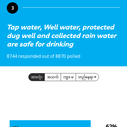
3
Tap water, Well water, protected
dug well and collected rain water
are safe for drinking
8744 responded out of 8870 polled
အားလုံး
အသက်
ကျား မ
တည်နေရာ
62%