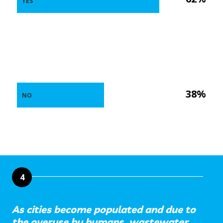
YES
38%
NO
4
As cities become populated and due to
the overuse by humans, wastewater