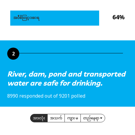
64%
အဝီစိတြင္းေရ
2
River, dam, pond and transported
water are safe for drinking.
8990 responded out of 9201 polled
အားလုံး
အသက်
ကျား မ
တည်နေရာ